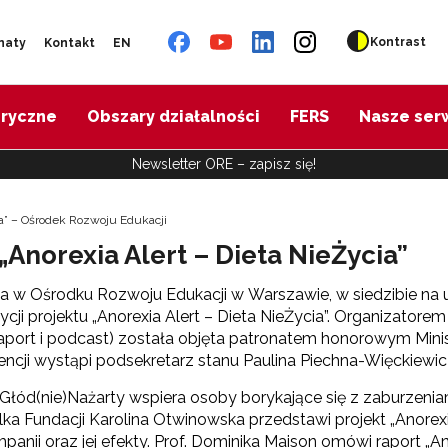
Kontrast
naty
Kontakt
EN
oryczne
Obszary działalności
FERS
Nasze ser
Newsletter ORE – zapisz się!
ia” – Ośrodek Rozwoju Edukacji
Anorexia Alert – Dieta NieŻycia”
a w Ośrodku Rozwoju Edukacji w Warszawie, w siedzibie na u
dycji projektu „Anorexia Alert – Dieta NieŻycia”. Organizatorem
raport i podcast) została objęta patronatem honorowym Minist
encji wystąpi podsekretarz stanu Paulina Piechna-Więckiewic
Głód(nie)Nażarty wspiera osoby borykające się z zaburzeniam
lka Fundacji Karolina Otwinowska przedstawi projekt „Anorexia
mpanii oraz jej efekty. Prof. Dominika Maison omówi raport