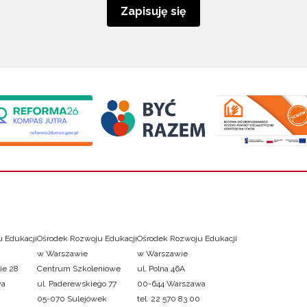
Zapisuję się
 Edukacji
Ośrodek Rozwoju Edukacji
Ośrodek Rozwoju Edukacji
w Warszawie
w Warszawie
ie 28
Centrum Szkoleniowe
ul. Polna 46A
wa
ul. Paderewskiego 77
00-644 Warszawa
05-070 Sulejówek
tel. 22 570 83 00