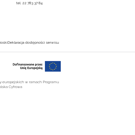
tel. 22 783 37 84
ioski
Deklaracja dostępności serwisu
zy europejskich w ramach Programu
olska Cyfrowa