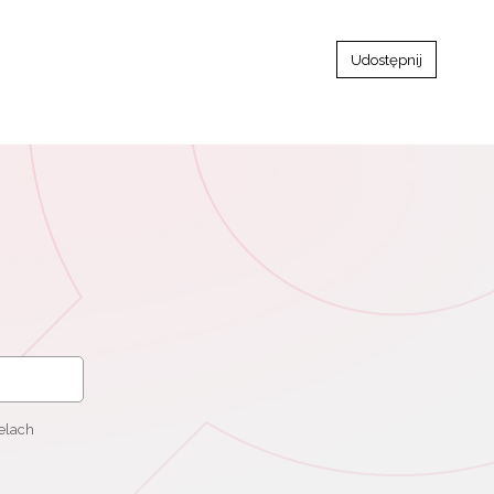
Udostępnij
elach