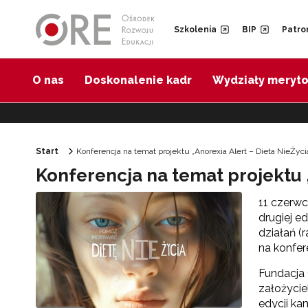
Przejdź do Nawigacji
Przejdź do stopki
Przejdź do treści artykułu
Szkolenia
BIP
Patro
O nas
Doskonalenie kadr
Wydziały meryt
Start
Konferencja na temat projektu „Anorexia Alert – Dieta NieŻyc
Konferencja na temat projektu „
11 czerwc
drugiej e
działań (
na konfer
Fundacja 
założycie
edycji ka