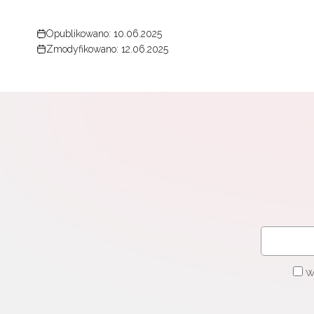
Opublikowano: 10.06.2025
N
Zmodyfikowano: 12.06.2025
Zap
o s
Adr
W
cel
W