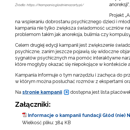
anoreksji
Źródło: https://kampania.glodnienazarty.pl/
Projekt „
na wspieraniu dobrostanu psychicznego dzieci i młod
kampania nie tylko zwiększa świadomość uczniów na 
problemom takim jak anoreksja, bulimia czy kompulsy
Celem drugiej edycji kampanii jest zwiększenie świad
psychiczne, zanim jeszcze pojawią się widoczne obj
sygnałów psychicznych ma pomóc interaktywne narzęd
które mogłyby okazać się niepokojące w kontekście an
Kampania informuje o tym narzędziu i zachęca do prz
w którym można posłuchać rozmów z ekspertami oraz 
Na
stronie kampanii
dostępna jest lista placów
Załączniki:
Informacje o kampanii fundacji Głód (nie) N
Wielkość pliku:
384 KB