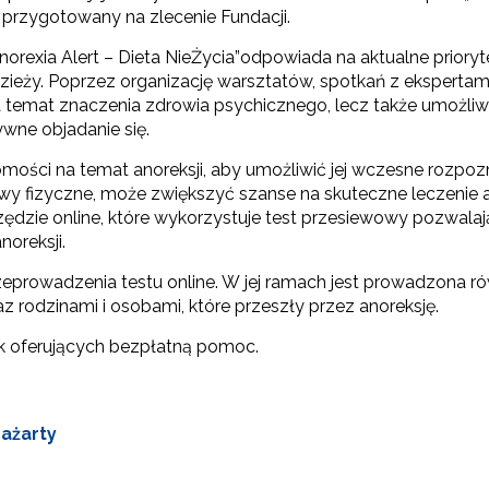
”, przygotowany na zlecenie Fundacji.
Anorexia Alert – Dieta NieŻycia”odpowiada na aktualne prioryt
zieży. Poprzez organizację warsztatów, spotkań z eksperta
temat znaczenia zdrowia psychicznego, lecz także umożliw
wne objadanie się.
omości na temat anoreksji, aby umożliwić jej wczesne rozpoz
awy fizyczne, może zwiększyć szanse na skuteczne leczenie
zie online, które wykorzystuje test przesiewowy pozwalają
oreksji.
eprowadzenia testu online. W jej ramach jest prowadzona rów
rodzinami i osobami, które przeszły przez anoreksję.
ek oferujących bezpłatną pomoc.
ażarty