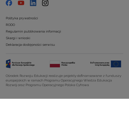
Polityka prywatności
RODO
Regulamin publikowania informacji
Skargi i wnioski
Deklaracja dostępności serwisu
Ośrodek Rozwoju Edukacji realizuje projekty dofinansowane z funduszy
europejskich w ramach Programu Operacyjnego Wiedza Edukacja
Rozwój oraz Programu Operacyjnego Polska Cyfrowa