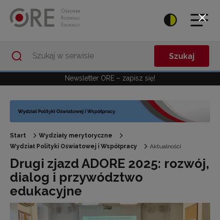
Przejdź do Nawigacji
Przejdź do stopki
Przejdź do treści artykułu
Szukaj
Newsletter ORE – zapisz się!
Start
Wydziały merytoryczne
Wydział Polityki Oświatowej i Współpracy
Aktualności
Drugi zjazd ADORE 2025: rozwój,
dialog i przywództwo
edukacyjne