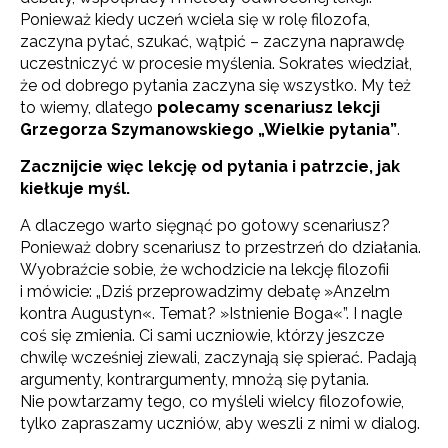
Ponieważ kiedy uczeń wciela się w rolę filozofa,
zaczyna pytać, szukać, wątpić – zaczyna naprawdę
uczestniczyć w procesie myślenia. Sokrates wiedział,
że od dobrego pytania zaczyna się wszystko. My też
to wiemy, dlatego
polecamy scenariusz lekcji
Grzegorza Szymanowskiego „Wielkie pytania”
.
Zacznijcie więc lekcję od pytania i patrzcie, jak
kiełkuje myśl.
A dlaczego warto sięgnąć po gotowy scenariusz?
Ponieważ dobry scenariusz to przestrzeń do działania.
Wyobraźcie sobie, że wchodzicie na lekcję filozofii
i mówicie: „Dziś przeprowadzimy debatę »Anzelm
kontra Augustyn«. Temat? »Istnienie Boga«”. I nagle
coś się zmienia. Ci sami uczniowie, którzy jeszcze
chwilę wcześniej ziewali, zaczynają się spierać. Padają
argumenty, kontrargumenty, mnożą się pytania.
Nie powtarzamy tego, co myśleli wielcy filozofowie,
tylko zapraszamy uczniów, aby weszli z nimi w dialog.