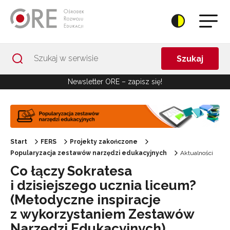
Przejdź do Nawigacji
Przejdź do stopki
Przejdź do treści artykułu
Szukaj
Newsletter ORE – zapisz się!
Start
FERS
Projekty zakończone
Popularyzacja zestawów narzędzi edukacyjnych
Aktualności
Co łączy Sokratesa
i dzisiejszego ucznia liceum?
(Metodyczne inspiracje
z wykorzystaniem Zestawów
Narzędzi Edukacyjnych)