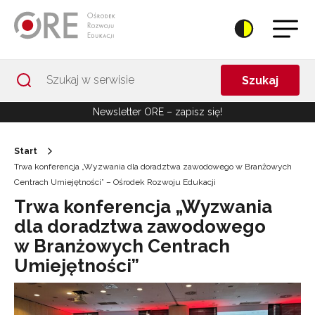
Przejdź do Nawigacji
Przejdź do stopki
Przejdź do treści artykułu
Szukaj
Newsletter ORE – zapisz się!
Start
Trwa konferencja „Wyzwania dla doradztwa zawodowego w Branżowych
Centrach Umiejętności” – Ośrodek Rozwoju Edukacji
Trwa konferencja „Wyzwania
dla doradztwa zawodowego
w Branżowych Centrach
Umiejętności”