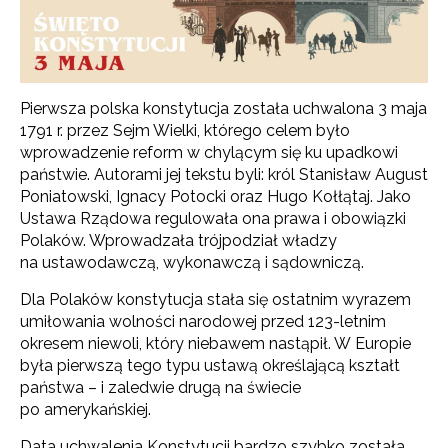
Pierwsza polska konstytucja została uchwalona 3 maja
1791 r. przez Sejm Wielki, którego celem było
wprowadzenie reform w chylącym się ku upadkowi
państwie. Autorami jej tekstu byli: król Stanisław August
Poniatowski, Ignacy Potocki oraz Hugo Kołłątaj. Jako
Ustawa Rządowa regulowała ona prawa i obowiązki
Polaków. Wprowadzała trójpodział władzy
na ustawodawczą, wykonawczą i sądowniczą.
Dla Polaków konstytucja stała się ostatnim wyrazem
umiłowania wolności narodowej przed 123-letnim
okresem niewoli, który niebawem nastąpił. W Europie
była pierwszą tego typu ustawą określającą kształt
państwa – i zaledwie drugą na świecie
po amerykańskiej.
Data uchwalenia Konstytucji bardzo szybko została