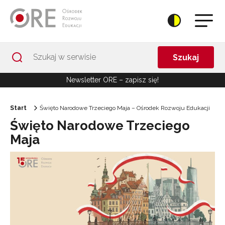
Przejdź do Nawigacji
Przejdź do stopki
Przejdź do treści artykułu
Szukaj
Newsletter ORE – zapisz się!
Start
Święto Narodowe Trzeciego Maja – Ośrodek Rozwoju Edukacji
Święto Narodowe Trzeciego
Maja