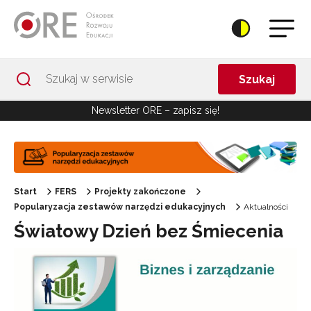
Przejdź do Nawigacji
Przejdź do stopki
Przejdź do treści artykułu
Szukaj
Newsletter ORE – zapisz się!
Start
FERS
Projekty zakończone
Popularyzacja zestawów narzędzi edukacyjnych
Aktualności
Światowy Dzień bez Śmiecenia