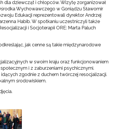
ch dla dziewcząt i chłopców. Wizytę zorganizował
 Ośrodka Wychowawczego w Goniądzu Sławomir
woju Edukacji reprezentowali dyrektor Andrzej
arzenna Habib. W spotkaniu uczestniczyli także
socjalizacji i Socjoterapii ORE: Marta Paluch
odkreślając, jak cenne są takie międzynarodowe
cjalizacyjnych w swoim kraju oraz funkcjonowaniem
społecznym i z zaburzeniami psychicznymi.
idących zgodnie z duchem twórczej resocjalizacji.
kalnym środowiskiem.
jęcia.