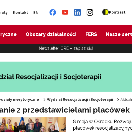
Kontrast
naty
Kontakt
EN
oryczne
Obszary działalności
FERS
Nasze ser
Newsletter ORE – zapisz się!
działy merytoryczne
Wydział Resocjalizacji i Socjoterapii
Aktual
anie z przedstawicielami placówek r
8 maja w Ośrodku Rozwoju 
placówek resocjalizacyjny