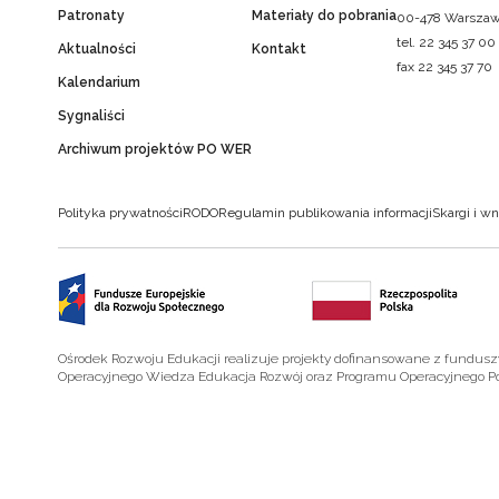
Patronaty
Materiały do pobrania
00-478 Warsza
tel. 22 345 37 00
Aktualności
Kontakt
fax 22 345 37 70
Kalendarium
Sygnaliści
Archiwum projektów PO WER
Polityka prywatności
RODO
Regulamin publikowania informacji
Skargi i wn
Ośrodek Rozwoju Edukacji realizuje projekty dofinansowane z fundus
Operacyjnego Wiedza Edukacja Rozwój oraz Programu Operacyjnego P