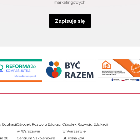
marketingowych.
Zapisuję się
 Edukacji
Ośrodek Rozwoju Edukacji
Ośrodek Rozwoju Edukacji
w Warszawie
w Warszawie
ie 28
Centrum Szkoleniowe
ul. Polna 46A