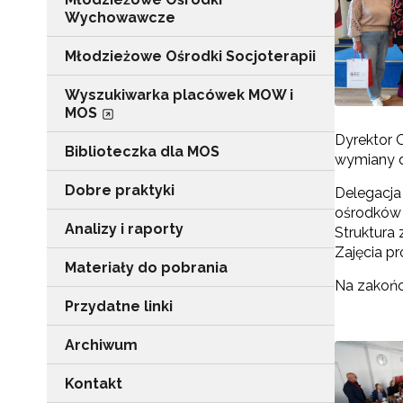
Wychowawcze
Młodzieżowe Ośrodki Socjoterapii
Wyszukiwarka placówek MOW i
MOS
Dyrektor 
Biblioteczka dla MOS
wymiany 
Dobre praktyki
Delegacja
ośrodków 
Analizy i raporty
Struktura
Zajęcia p
Materiały do pobrania
Na zakońc
Przydatne linki
Archiwum
Kontakt