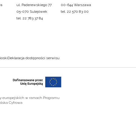
wa
ul. Paderewskiego 77
00-644 Warszawa
05-070 Sulejówek
tel. 22 570 83 00
tel. 22 783 37 84
ioski
Deklaracja dostępności serwisu
zy europejskich w ramach Programu
olska Cyfrowa