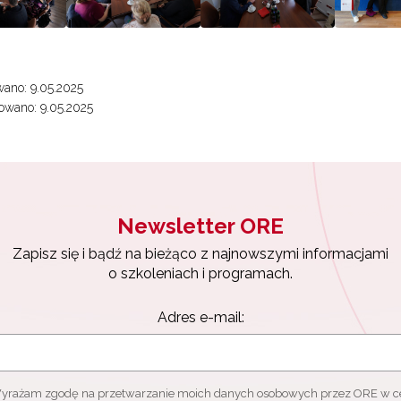
ewsletter ORE
ano: 9.05.2025
isz się i bądź na bieżąco z najnowszymi informacjami
owano: 9.05.2025
zkoleniach i programach.
es e-mail:
Newsletter ORE
yrażam zgodę na przetwarzanie moich danych osobowych przez ORE w
ach marketingowych.
Zapisz się i bądź na bieżąco z najnowszymi informacjami
o szkoleniach i programach.
Zapisuję się
Adres e-mail:
yrażam zgodę na przetwarzanie moich danych osobowych przez ORE w c