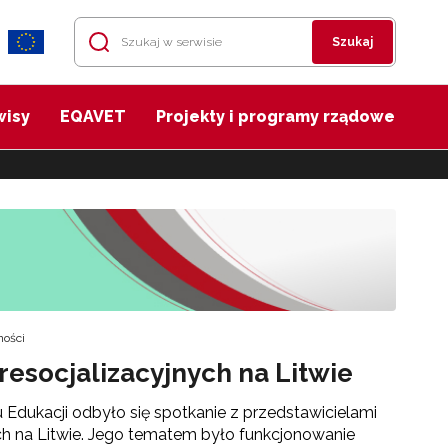
Szukaj
wisy
EQAVET
Projekty i programy rządowe
ności
esocjalizacyjnych na Litwie
Edukacji odbyło się spotkanie z przedstawicielami
ch na Litwie. Jego tematem było funkcjonowanie