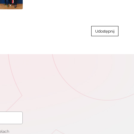
Udostępnij
elach