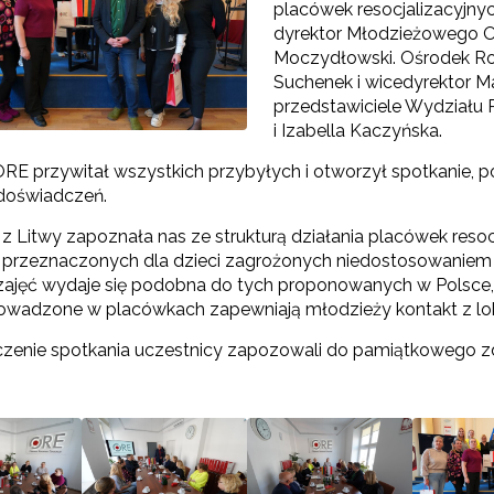
placówek resocjalizacyjny
dyrektor Młodzieżowego
Moczydłowski. Ośrodek Roz
Suchenek i wicedyrektor M
przedstawiciele Wydziału Re
i Izabella Kaczyńska.
ORE przywitał wszystkich przybyłych i otworzył spotkanie, p
doświadczeń.
 z Litwy zapoznała nas ze strukturą działania placówek reso
przeznaczonych dla dzieci zagrożonych niedostosowaniem 
 zajęć wydaje się podobna do tych proponowanych w Polsce, 
rowadzone w placówkach zapewniają młodzieży kontakt z lo
zenie spotkania uczestnicy zapozowali do pamiątkowego zd