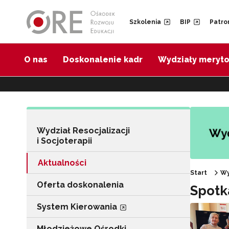
Przejdź do Nawigacji
Przejdź do stopki
Przejdź do treści artykułu
Szkolenia
BIP
Patro
O nas
Doskonalenie kadr
Wydziały meryt
Wydział Resocjalizacji
i Socjoterapii
Aktualności
Start
Wy
Oferta doskonalenia
Spotk
System Kierowania
Młodzieżowe Ośrodki