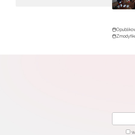
N
Opublikow
Zap
Zmodyfik
o s
Adr
W
cel
W