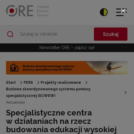
Przejdź do Nawigacji
Przejdź do stopki
Przejdź do treści artykułu
Szukaj
Newsletter ORE – zapisz się!
Start
FERS
Projekty realizowane
Budowa skoordynowanego systemu pomocy
specjalistycznej (SCWEW)
Aktualności
Specjalistyczne centra
w działaniach na rzecz
budowania edukacji wysokiej