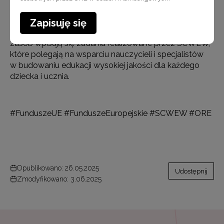
specjalistycznych centrów.
W tworzenie rzeczywistości szkolnej opartej
Zapisuję się
na różnorodności i wykorzystującej różnorodność jako
zasób wpisują się zadania realizowane przez SCWEW,
które polegają na wsparciu nauczycieli i specjalistów
w budowaniu edukacji wysokiej jakości dla każdego
dziecka i ucznia.
#FunduszeUE #FunduszeEuropejskie #SCWEW #ORE
Opublikowano: 26.05.2025
Udostępnij
Zmodyfikowano: 3.06.2025