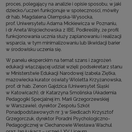
proces, polegający na analizie i opisie sposobu, w jaki
dziecko/uczeń funkcjonuje w społeczności, mówiły
dr hab. Magdalena Olempska-Wysocka,
prof. Uniwersytetu Adama Mickiewicza w Poznaniu,
i dr Aneta Wojciechowska z IBE. Podkreśliły, że profil
funkcjonowania ucznia służy zaplanowaniu i realizacji
wsparcia, w tym minimalizowaniu lub likwidacji barier
w środowisku uczenia się.
W panelu eksperckim na temat szans i zagrożeń
edukacji włączającej udział wzięli: podsekretarz stanu
w Ministerstwie Edukacji Narodowej Izabela Ziętka,
mazowiecka kurator oświaty Wioletta Krzyżanowska,
prof. dr hab. Zenon Gajdzica (Uniwersytet Śląski
w Katowicach), dr Katarzyna Smolińska (Akademia
Pedagogiki Specjalnej im. Marii Grzegorzewskiej
w Warszawie), dyrektor Zespołu Szkół
Ponadpodstawowych nr 3 w Siedlcach Krzysztof
Grzegorczuk, dyrektor Poradni Psychologiczno-
Pedagogicznej w Ciechanowie Wiesława Wachul
oraz Jan Łukacz – uczeń LXV Liceum