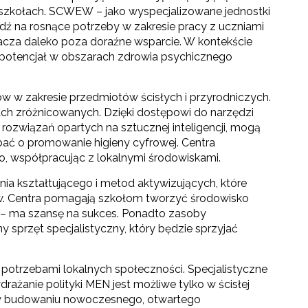
 szkołach. SCWEW – jako wyspecjalizowane jednostki
dź na rosnące potrzeby w zakresie pracy z uczniami
acza daleko poza doraźne wsparcie. W kontekście
otencjał w obszarach zdrowia psychicznego
ów w zakresie przedmiotów ścisłych i przyrodniczych.
ch zróżnicowanych. Dzięki dostępowi do narzędzi
ozwiązań opartych na sztucznej inteligencji, mogą
bać o promowanie higieny cyfrowej. Centra
, współpracując z lokalnymi środowiskami.
a kształtującego i metod aktywizujących, które
ów. Centra pomagają szkołom tworzyć środowisko
i – ma szansę na sukces. Ponadto zasoby
sprzęt specjalistyczny, który będzie sprzyjać
towo-językowego (CLIL)"
z potrzebami lokalnych społeczności. Specjalistyczne
ażanie polityki MEN jest możliwe tylko w ścisłej
ola w budowaniu nowoczesnego, otwartego