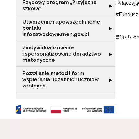
Rządowy program „Przyjazna
i włączaj
o s
Rozwiń sekcję "
▶
szkoła”
Adr
#Fundusz
Utworzenie i upowszechnienie
portalu
Rozwiń sekcję "
▶
infozawodowe.men.gov.pl
Opublikow
W
cel
Zindywidualizowane
i spersonalizowane doradztwo
Rozwiń sekcję 
▶
metodyczne
Rozwijanie metod i form
wspierania uczennic i uczniów
Rozwiń sekcję "
▶
zdolnych