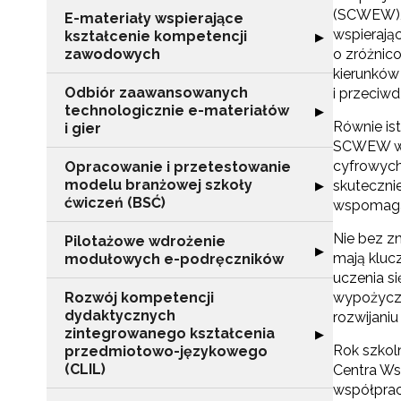
(SCWEW), 
E-materiały wspierające
wspierają
kształcenie kompetencji
Rozwiń sekcję "
▶
zawodowych
o zróżnic
kierunków
Odbiór zaawansowanych
i przeciw
technologicznie e-materiałów
Rozwiń sekcję "
▶
Równie is
i gier
SCWEW wsp
cyfrowych
Opracowanie i przetestowanie
modelu branżowej szkoły
Rozwiń sekcję "
skuteczni
▶
ćwiczeń (BSĆ)
wspomagaj
Nie bez z
Pilotażowe wdrożenie
Rozwiń sekcję 
▶
mają kluc
modułowych e-podręczników
uczenia s
Rozwój kompetencji
wypożycza
dydaktycznych
rozwijaniu
zintegrowanego kształcenia
Rozwiń sekcję 
▶
Rok szkoln
przedmiotowo-językowego
N
(CLIL)
Centra Ws
współprac
Zap