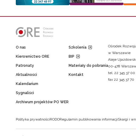
Ośrodek Rozwoju
O nas
Szkolenia
w Warszawie
Kierownictwo ORE
BIP
Aleje Ujazdowsk
Patronaty
Materiały do pobrania
00-478 Warsza
tel. 22 345 37 00
Aktualności
Kontakt
fax 22 345 37 70
Kalendarium
Sygnaliści
Archiwum projektów PO WER
Polityka prywatności
RODO
Regulamin publikowania informacji
Skargi i wn