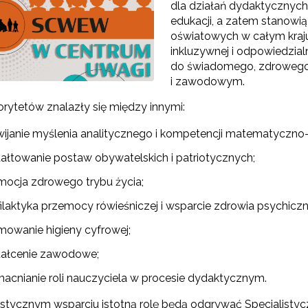
dla działań dydaktycznyc
edukacji, a zatem stanowią 
oświatowych w całym kraju
inkluzywnej i odpowiedzial
do świadomego, zdrowego 
i zawodowym.
orytetów znalazły się między innymi:
Konkurs grantowy edycja V"
wijanie myślenia analitycznego i kompetencji matematyczno
Konkurs grantowy edycja IV"
tałtowanie postaw obywatelskich i patriotycznych;
Konkurs grantowy edycja III"
mocja zdrowego trybu życia;
filaktyka przemocy rówieśniczej i wsparcie zdrowia psychiczn
Konkurs grantowy edycja II"
mowanie higieny cyfrowej;
Konkurs grantowy edycja I"
tałcenie zawodowe;
acnianie roli nauczyciela w procesie dydaktycznym.
Cyfrowy rozwój oświaty w ZJST"
istycznym wsparciu istotną rolę będą odgrywać Specjalisty