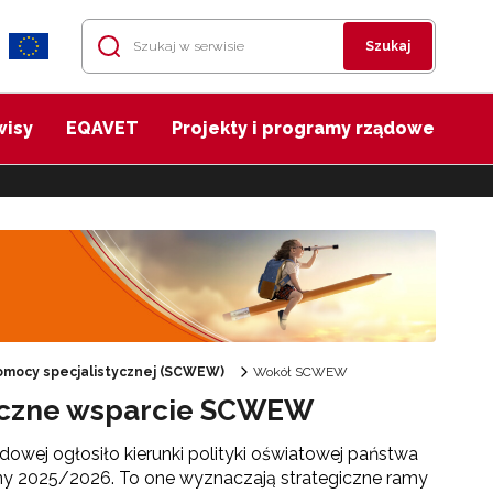
Szukaj
wisy
EQAVET
Projekty i programy rządowe
mocy specjalistycznej (SCWEW)
Wokół SCWEW
styczne wsparcie SCWEW
dowej ogłosiło kierunki polityki oświatowej państwa
ny 2025/2026. To one wyznaczają strategiczne ramy