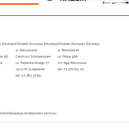
 Edukacji
Ośrodek Rozwoju Edukacji
Ośrodek Rozwoju Edukacji
w Warszawie
w Warszawie
ie 28
Centrum Szkoleniowe
ul. Polna 46A
wa
ul. Paderewskiego 77
00-644 Warszawa
05-070 Sulejówek
tel. 22 570 83 00
tel. 22 783 37 84
ioski
Deklaracja dostępności serwisu