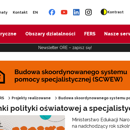
Kontrast
naty
Kontakt
EN
oryczne
Obszary działalności
FERS
Nasze ser
Newsletter ORE – zapisz się!
udowa skoordynowanego systemu pomocy specjalistycznej (SCWEW)"
RS
Projekty realizowane
Budowa skoordynowanego systemu po
nki polityki oświatowej a specjali
Ministerstwo Edukacji Naro
na nadchodzący rok szkol