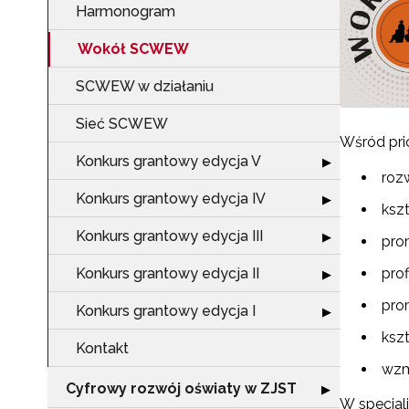
Harmonogram
Wokół SCWEW
SCWEW w działaniu
Sieć SCWEW
Wśród pri
Konkurs grantowy edycja V
Rozwiń sekcję "
▶
roz
Konkurs grantowy edycja IV
Rozwiń sekcję "
▶
ksz
Konkurs grantowy edycja III
Rozwiń sekcję "
▶
pro
Konkurs grantowy edycja II
pro
Rozwiń sekcję "
▶
pro
Konkurs grantowy edycja I
Rozwiń sekcję "
▶
ksz
Kontakt
wzm
Cyfrowy rozwój oświaty w ZJST
Rozwiń sekcję "
▶
W specjal