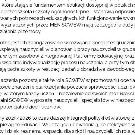
które stają się fundamentem edukacji dostępnej w polskich
ce przedszkola i szkoły ogólnodostępne – stanowią odpowie
E-materiały wspierające kształcenie kompetencji zawodowych"
owanych potrzebach edukacyjnych. Ich funkcjonowanie wykr
 wyznaczonych przez MEN SCWEW mają szczególnie duży p
działania przemocy.
Odbiór zaawansowanych technologicznie e-materiałów i gier"
totne jest ich zaangażowanie w rozwijanie kompetencji uczni
ierają nauczycieli w planowaniu pracy nauczycieli w grupa
, w tym zasobów Zintegrowanej Platformy Edukacyjnej oraz r
Opracowanie i przetestowanie modelu branżowej szkoły ćwiczeń (BSĆ)"
e wspierać indywidualizację procesu nauczania, a przy tym d
ą także szkoły w realizacji zadań z doradztwa zawodowego
naczenia pozostaje także rola SCWEW w promowaniu oceniani
"Pilotażowe wdrożenie modułowych e-podręczników"
zowe znaczenie dla rozwijania poczucia sprawczości uczni
ię, w którym każdy uczeń – niezależnie od swoich możliwośc
lni SCWEW wyposażą nauczycieli i specjalistów w niezbędny 
 potencjału dzieci i uczniów.
"Rozwój kompetencji dydaktycznych zintegrowanego kształcenia przedmio
y 2025/2026 to czas dalszej integracji polityki oświatowej 
ewsletter ORE
pierające Edukację Włączającą udowadniają, że efektywne wdr
y i dzięki realnemu wsparciu dla szkół i nauczycieli. Ich r
isz się i bądź na bieżąco z najnowszymi informacjami