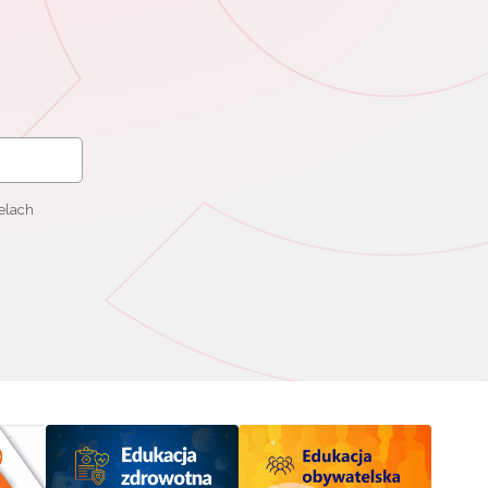
elach