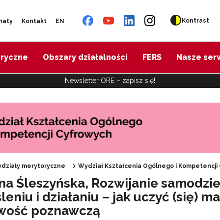
Kontrast
naty
Kontakt
EN
oryczne
Obszary działalności
FERS
Nasze ser
Newsletter ORE – zapisz się!
działy merytoryczne
Wydział Kształcenia Ogólnego i Kompetencji
 "REFORMA26. KOMPAS JUTRA"
na Śleszyńska, Rozwijanie samodzie
eniu i działaniu – jak uczyć (się) m
ojekt Śląsk – historia, kultura, język"
wość poznawczą