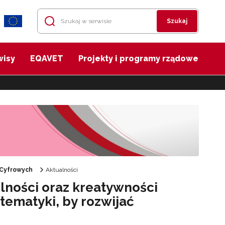
Szukaj
wisy
EQAVET
Projekty i programy rządowe
 Cyfrowych
Aktualności
lności oraz kreatywności
atematyki, by rozwijać