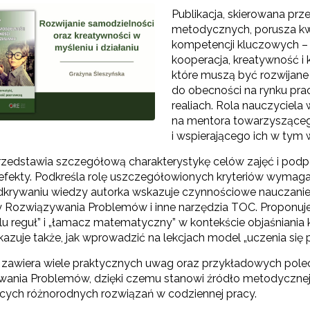
Publikacja, skierowana pr
rojekt Śląsk Opolski – Serce Polski"
metodycznych, porusza kwe
kompetencji kluczowych – 
Edukacja obywatelska"
kooperacja, kreatywność i 
które muszą być rozwijan
"Wychowanie fizyczne"
do obecności na rynku pra
realiach. Rola nauczyciela
Zmiany w pisowni polskiej"
na mentora towarzyszące
i wspierającego ich w tym 
"Przedmioty matematyczno-przyrodnicze"
rzedstawia szczegółową charakterystykę celów zajęć i podpo
efekty. Podkreśla rolę uszczegółowionych kryteriów wymag
dkrywaniu wiedzy autorka wskazuje czynnościowe nauczanie 
Szkolenie dla fizyków w CERN 2025"
 Rozwiązywania Problemów i inne narzędzia TOC. Proponuje 
elu reguł” i „łamacz matematyczny” w kontekście objaśniani
kazuje także, jak wprowadzić na lekcjach model „uczenia się
Szkolenie dla fizyków w CERN 2026"
a zawiera wiele praktycznych uwag oraz przykładowych polec
ania Problemów, dzięki czemu stanowi źródło metodycznej i
cych różnorodnych rozwiązań w codziennej pracy.