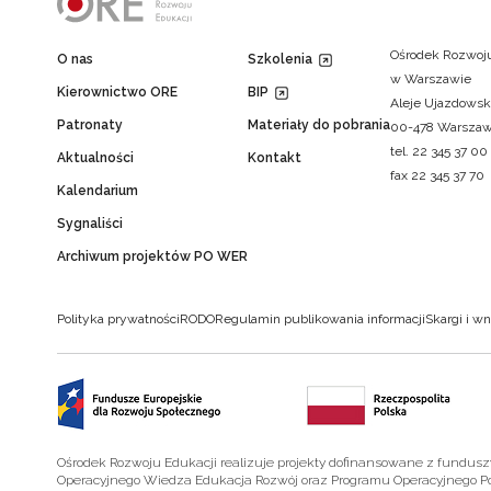
Ośrodek Rozwoju
O nas
Szkolenia
w Warszawie
Kierownictwo ORE
BIP
Aleje Ujazdowsk
Patronaty
Materiały do pobrania
00-478 Warsza
tel. 22 345 37 00
Aktualności
Kontakt
fax 22 345 37 70
Kalendarium
Sygnaliści
Archiwum projektów PO WER
Polityka prywatności
RODO
Regulamin publikowania informacji
Skargi i wn
Ośrodek Rozwoju Edukacji realizuje projekty dofinansowane z fundus
Operacyjnego Wiedza Edukacja Rozwój oraz Programu Operacyjnego P