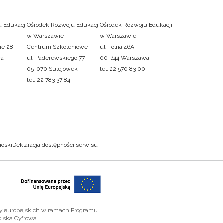
 Edukacji
Ośrodek Rozwoju Edukacji
Ośrodek Rozwoju Edukacji
w Warszawie
w Warszawie
ie 28
Centrum Szkoleniowe
ul. Polna 46A
wa
ul. Paderewskiego 77
00-644 Warszawa
05-070 Sulejówek
tel. 22 570 83 00
tel. 22 783 37 84
ioski
Deklaracja dostępności serwisu
zy europejskich w ramach Programu
olska Cyfrowa