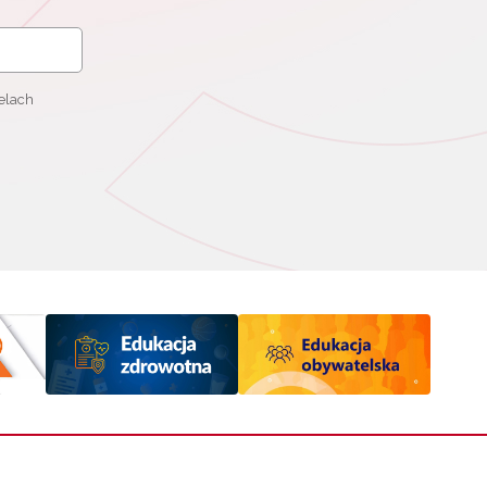
elach