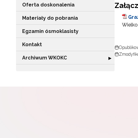
Załącz
Oferta doskonalenia
Gra
Materiały do pobrania
Wielkoś
Egzamin ósmoklasisty
Kontakt
Opublikow
Zmodyfik
Archiwum WKOKC
Rozwiń sekcję
▶