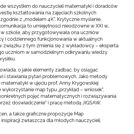
zede wszystkim do nauczycieli matematyki i doradców
stię kształtowania na zajęciach szkolnych
zgodnie z „modelem 4K”. Krytyczne myślenie,
komunikacja to umiejętności nieodzowne w XXI w.,
e w szkole, aby przygotowywała ona uczniów
cy i codziennego funkcjonowania w aktualnych
 w związku z tym zmienia się z wykładowcy – eksperta
go uczniom w samodzielnym odkrywaniu wiedzy
wysiłku.
wiada, o jakie elementy zadbać, by osiągać
ań i stawiania pytań problemowych. Jako metody
matematyki w ujęciu prof. Anny Krygowskiej
wykorzystanie map typu „przykład – wniosek”,
a konkretnych pojęć matematycznych i rozwiązywania
 przez doświadczenie” i pracę metodą JIGSAW.
eń, a także graficzne propozycje Map
nspiracji zwłaszcza dla młodych nauczycieli,