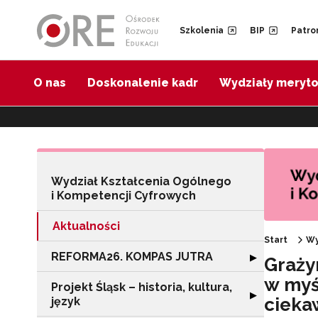
Przejdź do Nawigacji
Przejdź do stopki
Przejdź do treści artykułu
Szkolenia
BIP
Patro
O nas
Doskonalenie kadr
Wydziały meryt
Wydział Kształcenia Ogólnego
i Kompetencji Cyfrowych
Aktualności
Start
Wy
REFORMA26. KOMPAS JUTRA
Rozwiń sekcję
▶
Graży
w myśl
Projekt Śląsk – historia, kultura,
Rozwiń sekcję "Pr
▶
cieka
język