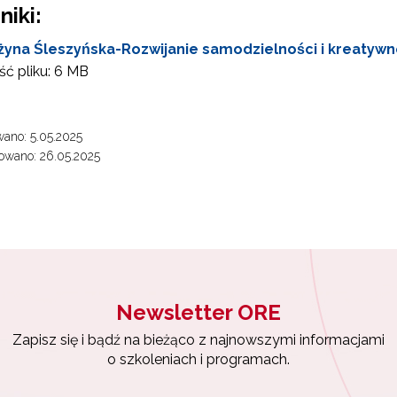
niki:
żyna Śleszyńska-Rozwijanie samodzielności i kreatywn
ć pliku:
6 MB
ano: 5.05.2025
owano: 26.05.2025
 "Archiwum WKOKC"
Newsletter ORE
Zapisz się i bądź na bieżąco z najnowszymi informacjami
o szkoleniach i programach.