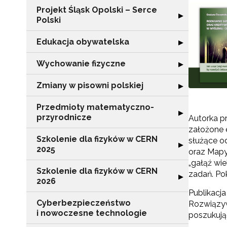
Projekt Śląsk Opolski – Serce
Rozwiń sekcję "P
▶
Polski
Edukacja obywatelska
Rozwiń sekcję "
▶
Wychowanie fizyczne
Rozwiń sekcję 
▶
Zmiany w pisowni polskiej
Rozwiń sekcję "
▶
Przedmioty matematyczno-
Rozwiń sekcję 
▶
przyrodnicze
Autorka p
założone 
Szkolenie dla fizyków w CERN
służące o
Rozwiń sekcję "
▶
2025
oraz Mapy
„gałąź wi
Szkolenie dla fizyków w CERN
zadań. Po
Rozwiń sekcję "
▶
2026
Publikacj
Cyberbezpieczeństwo
Rozwiązyw
i nowoczesne technologie
poszukują