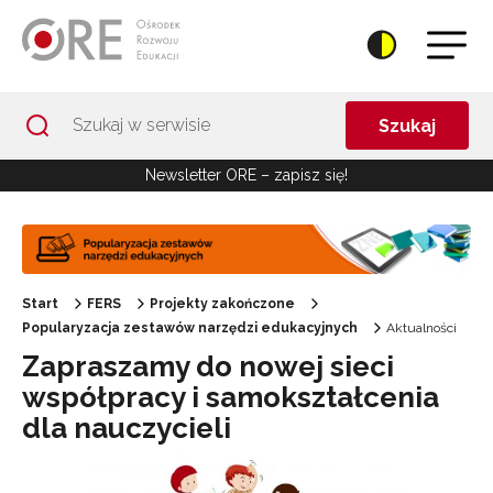
Przejdź do Nawigacji
Przejdź do stopki
Przejdź do treści artykułu
Szukaj
Newsletter ORE – zapisz się!
Start
FERS
Projekty zakończone
Popularyzacja zestawów narzędzi edukacyjnych
Aktualności
Zapraszamy do nowej sieci
współpracy i samokształcenia
dla nauczycieli