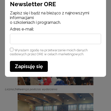
Newsletter ORE
Zapisz się i bądź na bieżąco z najnowszymi
informacjami
Księga pamiątkowa wydarzenia z możliwością wpisu pamiątkowego
o szkoleniach i programach.
przez gości
Adres e-mail:
Wyrażam zgodę na przetwarzanie moich danych
osobowych przez ORE w celach marketingowych.
Zapisuję się
Liczna frekwencja podczas wydarzenia