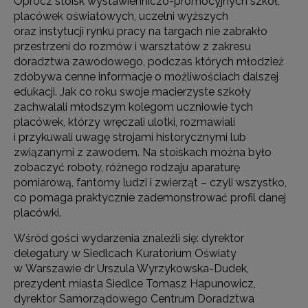
Oprócz stoisk wystawienniczo-promocyjnych szkół,
placówek oświatowych, uczelni wyższych
oraz instytucji rynku pracy na targach nie zabrakło
przestrzeni do rozmów i warsztatów z zakresu
doradztwa zawodowego, podczas których młodzież
zdobywa cenne informacje o możliwościach dalszej
edukacji. Jak co roku swoje macierzyste szkoły
zachwalali młodszym kolegom uczniowie tych
placówek, którzy wręczali ulotki, rozmawiali
i przykuwali uwagę strojami historycznymi lub
związanymi z zawodem. Na stoiskach można było
zobaczyć roboty, różnego rodzaju aparaturę
pomiarową, fantomy ludzi i zwierząt – czyli wszystko,
co pomaga praktycznie zademonstrować profil danej
placówki.
Wśród gości wydarzenia znaleźli się: dyrektor
delegatury w Siedlcach Kuratorium Oświaty
w Warszawie dr Urszula Wyrzykowska-Dudek,
prezydent miasta Siedlce Tomasz Hapunowicz,
dyrektor Samorządowego Centrum Doradztwa