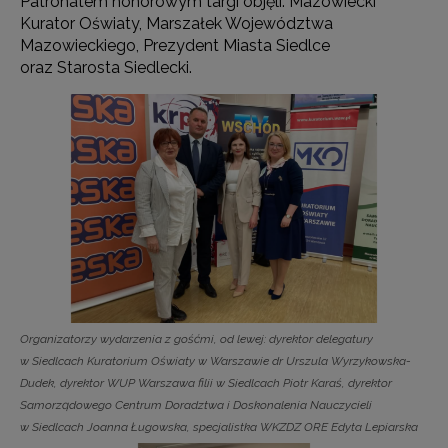
Patronatem honorowym targi objęli: Mazowiecki
Kurator Oświaty, Marszałek Województwa
Mazowieckiego, Prezydent Miasta Siedlce
oraz Starosta Siedlecki.
Organizatorzy wydarzenia z gośćmi, od lewej: dyrektor delegatury
w Siedlcach Kuratorium Oświaty w Warszawie dr Urszula Wyrzykowska-
Dudek, dyrektor WUP Warszawa filii w Siedlcach Piotr Karaś, dyrektor
Samorządowego Centrum Doradztwa i Doskonalenia Nauczycieli
w Siedlcach Joanna Ługowska, specjalistka WKZDZ ORE Edyta Lepiarska