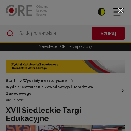
Przejdź do Nawigacji
Przejdź do stopki
Przejdź do treści artykułu
Szukaj
Newsletter ORE – zapisz się!
Start
Wydziały merytoryczne
Wydział Kształcenia Zawodowego i Doradztwa
Zawodowego
Aktualności
XVII Siedleckie Targi
Edukacyjne