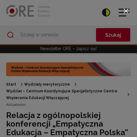
Przejdź do Nawigacji
Przejdź do stopki
Przejdź do treści artykułu
Szukaj
Newsletter ORE – zapisz się!
Start
Wydziały merytoryczne
Wydział – Centrum Koordynujące Specjalistyczne Centra
Wspierania Edukacji Włączającej
Aktualności
Relacja z ogólnopolskiej
konferencji „Empatyczna
Edukacja – Empatyczna Polska”