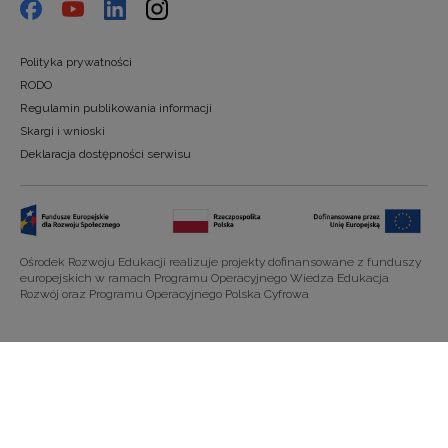
Polityka prywatności
RODO
Regulamin publikowania informacji
Skargi i wnioski
Deklaracja dostępności serwisu
Ośrodek Rozwoju Edukacji realizuje projekty dofinansowane z funduszy
europejskich w ramach Programu Operacyjnego Wiedza Edukacja
Rozwój oraz Programu Operacyjnego Polska Cyfrowa