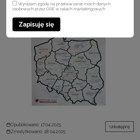
Wyrażam zgodę na przetwarzanie moich danych
osobowych przez ORE w celach marketingowych.
Alina Sarnecka, kierownik Wydziału – Centrum Koordynującego
Specjalistyczne Centra Wspierania Edukacji Włączającej w ORE, podczas
Zapisuję się
konferencji „Empatyczna Edukacja ⇒ Empatyczna Polska”
Opublikowano: 17.04.2025
Udostępnij
Zmodyfikowano: 18.04.2025