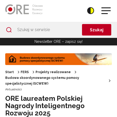
Przejdź do Nawigacji
Przejdź do stopki
Przejdź do treści artykułu
Szukaj
Newsletter ORE – zapisz się!
Start
FERS
Projekty realizowane
Budowa skoordynowanego systemu pomocy
specjalistycznej (SCWEW)
Aktualności
ORE laureatem Polskiej
Nagrody Inteligentnego
Rozwoju 2025