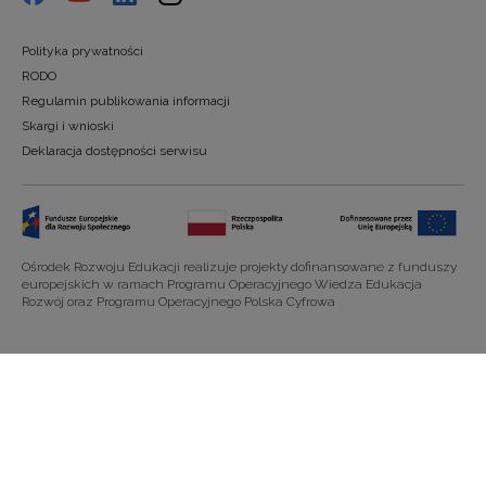
Polityka prywatności
RODO
Regulamin publikowania informacji
Skargi i wnioski
Deklaracja dostępności serwisu
Ośrodek Rozwoju Edukacji realizuje projekty dofinansowane z funduszy
europejskich w ramach Programu Operacyjnego Wiedza Edukacja
Rozwój oraz Programu Operacyjnego Polska Cyfrowa