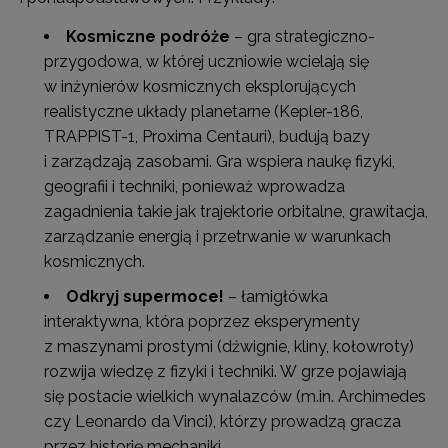
Kosmiczne podróże
– gra strategiczno-
przygodowa, w której uczniowie wcielają się
w inżynierów kosmicznych eksplorujących
realistyczne układy planetarne (Kepler-186,
TRAPPIST-1, Proxima Centauri), budują bazy
i zarządzają zasobami. Gra wspiera naukę fizyki,
geografii i techniki, ponieważ wprowadza
zagadnienia takie jak trajektorie orbitalne, grawitacja,
zarządzanie energią i przetrwanie w warunkach
kosmicznych.
Odkryj supermoce!
– łamigłówka
interaktywna, która poprzez eksperymenty
z maszynami prostymi (dźwignie, kliny, kołowroty)
rozwija wiedzę z fizyki i techniki. W grze pojawiają
się postacie wielkich wynalazców (m.in. Archimedes
czy Leonardo da Vinci), którzy prowadzą gracza
przez historię mechaniki.