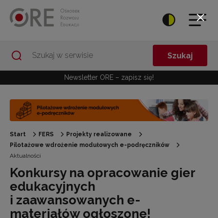
Przejdź do Nawigacji
Przejdź do stopki
Przejdź do treści artykułu
Szukaj
Newsletter ORE – zapisz się!
Start
FERS
Projekty realizowane
Pilotażowe wdrożenie modułowych e-podręczników
Aktualności
Konkursy na opracowanie gier
edukacyjnych
i zaawansowanych e-
materiałów ogłoszone!