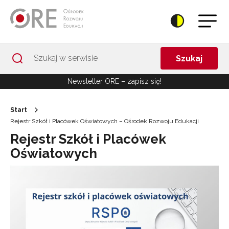
Przejdź do Nawigacji
Przejdź do stopki
Przejdź do treści artykułu
Szukaj
Newsletter ORE – zapisz się!
Start
Rejestr Szkół i Placówek Oświatowych – Ośrodek Rozwoju Edukacji
Rejestr Szkół i Placówek
Oświatowych