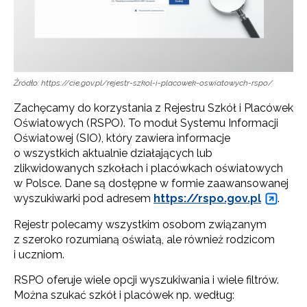
Źródło: https://cie.gov.pl/rejestr-szkol-i-placowek-oswiatowych-rspo/
Zachęcamy do korzystania z Rejestru Szkół i Placówek
Oświatowych (RSPO). To moduł Systemu Informacji
Oświatowej (SIO), który zawiera informacje
o wszystkich aktualnie działających lub
zlikwidowanych szkołach i placówkach oświatowych
w Polsce. Dane są dostępne w formie zaawansowanej
wyszukiwarki pod adresem
https://rspo.gov.pl
.
Rejestr polecamy wszystkim osobom związanym
z szeroko rozumianą oświatą, ale również rodzicom
i uczniom.
RSPO oferuje wiele opcji wyszukiwania i wiele filtrów.
Można szukać szkół i placówek np. według: