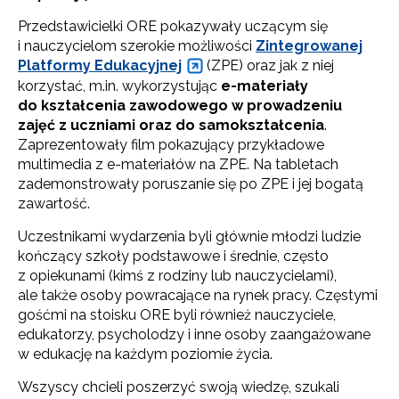
Przedstawicielki ORE pokazywały uczącym się
i nauczycielom szerokie możliwości
Zintegrowanej
Platformy Edukacyjnej
(ZPE) oraz jak z niej
korzystać, m.in. wykorzystując
e-materiały
do kształcenia zawodowego w prowadzeniu
zajęć z uczniami oraz do samokształcenia
.
Zaprezentowały film pokazujący przykładowe
multimedia z e-materiałów na ZPE. Na tabletach
zademonstrowały poruszanie się po ZPE i jej bogatą
zawartość.
Uczestnikami wydarzenia byli głównie młodzi ludzie
kończący szkoły podstawowe i średnie, często
z opiekunami (kimś z rodziny lub nauczycielami),
ale także osoby powracające na rynek pracy. Częstymi
gośćmi na stoisku ORE byli również nauczyciele,
edukatorzy, psycholodzy i inne osoby zaangażowane
w edukację na każdym poziomie życia.
Wszyscy chcieli poszerzyć swoją wiedzę, szukali