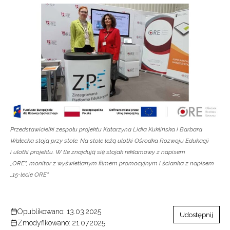
Newsletter ORE
Zapisz się i bądź na bieżąco z najnowszymi
informacjami
o szkoleniach i programach.
Adres e-mail:
Wyrażam zgodę na przetwarzanie moich danych
Przedstawicielki zespołu projektu Katarzyna Lidia Kuklińska i Barbara
osobowych przez ORE w celach marketingowych.
Wałecka stoją przy stole. Na stole leżą ulotki Ośrodka Rozwoju Edukacji
i ulotki projektu. W tle znajdują się stojak reklamowy z napisem
Zapisuję się
„ORE”, monitor z wyświetlanym filmem promocyjnym i ścianka z napisem
„15-lecie ORE”
Opublikowano: 13.03.2025
Udostępnij
Zmodyfikowano: 21.07.2025