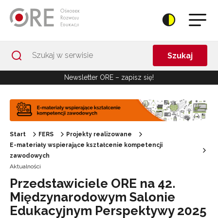
Przejdź do Nawigacji
Przejdź do stopki
Przejdź do treści artykułu
Szukaj
Newsletter ORE – zapisz się!
Start
FERS
Projekty realizowane
E-materiały wspierające kształcenie kompetencji
zawodowych
Aktualności
Przedstawiciele ORE na 42.
Międzynarodowym Salonie
Edukacyjnym Perspektywy 2025