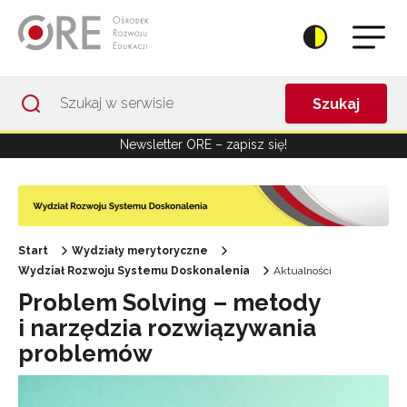
Przejdź do Nawigacji
Przejdź do stopki
Przejdź do treści artykułu
Szukaj
Newsletter ORE – zapisz się!
Start
Wydziały merytoryczne
Wydział Rozwoju Systemu Doskonalenia
Aktualności
Problem Solving – metody
i narzędzia rozwiązywania
problemów