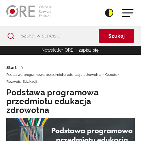
Przejdź do Nawigacji
Przejdź do stopki
Przejdź do treści artykułu
Szukaj
Newsletter ORE – zapisz się!
Start
Podstawa programowa przedmiotu edukacja zdrowotna – Ośrodek
Rozwoju Edukacji
Podstawa programowa
przedmiotu edukacja
zdrowotna