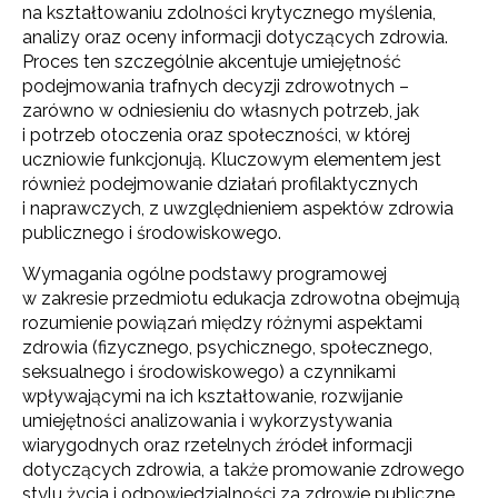
na kształtowaniu zdolności krytycznego myślenia,
analizy oraz oceny informacji dotyczących zdrowia.
Proces ten szczególnie akcentuje umiejętność
podejmowania trafnych decyzji zdrowotnych –
zarówno w odniesieniu do własnych potrzeb, jak
i potrzeb otoczenia oraz społeczności, w której
uczniowie funkcjonują. Kluczowym elementem jest
również podejmowanie działań profilaktycznych
i naprawczych, z uwzględnieniem aspektów zdrowia
publicznego i środowiskowego.
Wymagania ogólne podstawy programowej
w zakresie przedmiotu edukacja zdrowotna obejmują
rozumienie powiązań między różnymi aspektami
zdrowia (fizycznego, psychicznego, społecznego,
seksualnego i środowiskowego) a czynnikami
wpływającymi na ich kształtowanie, rozwijanie
umiejętności analizowania i wykorzystywania
wiarygodnych oraz rzetelnych źródeł informacji
Newsletter ORE
dotyczących zdrowia, a także promowanie zdrowego
stylu życia i odpowiedzialności za zdrowie publiczne.
Zapisz się i bądź na bieżąco z najnowszymi