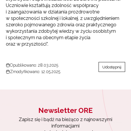
informacjami
Uczniowie kształtują zdolność współpracy
o szkoleniach i programach.
i zaangażowania w działania prozdrowotne
w społeczności szkolnej i lokalnej, z uwzględnieniem
Adres e-mail:
szeroko pojmowanego zdrowia oraz praktycznego
wykorzystania zdobytej wiedzy w życiu osobistym
i społecznym na obecnym etapie życia
Wyrażam zgodę na przetwarzanie moich danych
oraz w przyszłości”.
osobowych przez ORE w celach marketingowych.
Zapisuję się
Opublikowano: 28.03.2025
Udostępnij
Zmodyfikowano: 12.05.2025
Newsletter ORE
Zapisz się i bądź na bieżąco z najnowszymi
informacjami