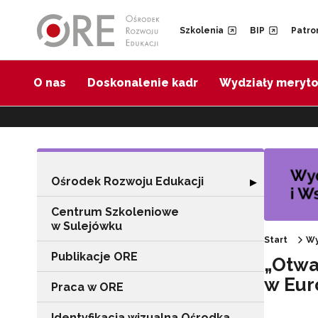
Przejdź do Nawigacji
Przejdź do stopki
Przejdź do treści artykułu
Szkolenia
BIP
Patro
O nas
Doskonalenie kadr
Wydziały meryt
Ośrodek Rozwoju Edukacji
Rozwiń sekcję "
▶
Centrum Szkoleniowe
w Sulejówku
Start
Wy
Publikacje ORE
„Otwa
w Eur
Praca w ORE
Identyfikacja wizualna Ośrodka