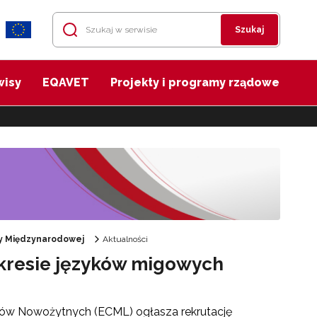
Szukaj
wisy
EQAVET
Projekty i programy rządowe
cy Międzynarodowej
Aktualności
kresie języków migowych
ków Nowożytnych (ECML) ogłasza rekrutację