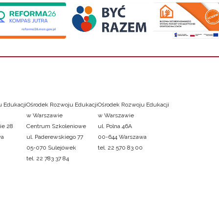
 Edukacji
Ośrodek Rozwoju Edukacji
Ośrodek Rozwoju Edukacji
w Warszawie
w Warszawie
ie 28
Centrum Szkoleniowe
ul. Polna 46A
wa
ul. Paderewskiego 77
00-644 Warszawa
05-070 Sulejówek
tel. 22 570 83 00
tel. 22 783 37 84