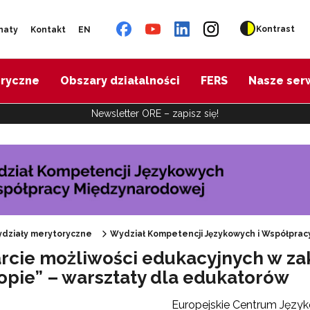
Kontrast
naty
Kontakt
EN
oryczne
Obszary działalności
FERS
Nasze ser
Newsletter ORE – zapisz się!
Ośrodek Rozwoju Edukacji"
działy merytoryczne
Wydział Kompetencji Językowych i Współpra
rcie możliwości edukacyjnych w za
opie” – warsztaty dla edukatorów
Europejskie Centrum Języ