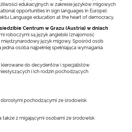
ożliwości edukacyjnych w zakresie języków migowych
tional opportunities in sign languages in Europe),
ektu Language education at the heart of democracy.
siedzibie Centrum w Grazu (Austria) w dniach
i roboczymi są język angielski (znajomość
i międzynarodowy język migowy. Spośród osób
 jedna osoba najpełniej spełniająca wymagania
kierowane do decydentów i specjalistów
iesłyszących i ich rodzin pochodzących
i dorosłymi pochodzącymi ze środowisk
 a także z migającymi osobami ze środowisk