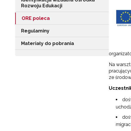
Rozwoju Edukacji
ORE poleca
Regulaminy
Materiały do pobrania
organizato
Na warszt
pracujący
ze środow
Uczestni
doś
uchodź
doś
migrac