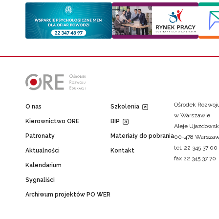
Ośrodek Rozwoju
O nas
Szkolenia
w Warszawie
Kierownictwo ORE
BIP
Aleje Ujazdowsk
Patronaty
Materiały do pobrania
00-478 Warsza
tel. 22 345 37 00
Aktualności
Kontakt
fax 22 345 37 70
Kalendarium
Sygnaliści
Archiwum projektów PO WER