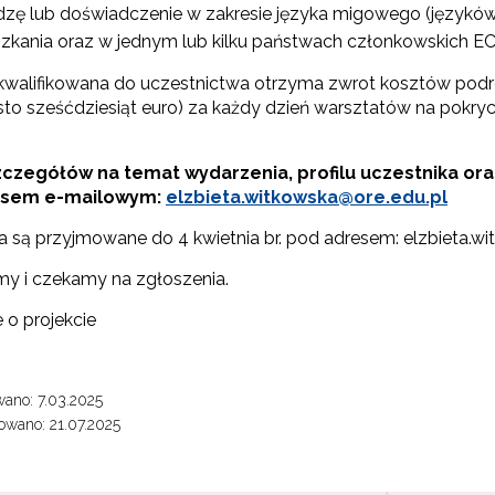
dzę lub doświadczenie w zakresie języka migowego (języków
zkania oraz w jednym lub kilku państwach członkowskich EC
walifikowana do uczestnictwa otrzyma zwrot kosztów podr
sto sześćdziesiąt euro) za każdy dzień warsztatów na pokryc
zczegółów na temat wydarzenia, profilu uczestnika or
esem e-mailowym:
elzbieta.witkowska@ore.edu.pl
a są przyjmowane do 4 kwietnia br. pod adresem: elzbieta.w
y i czekamy na zgłoszenia.
 o projekcie
ano: 7.03.2025
wano: 21.07.2025