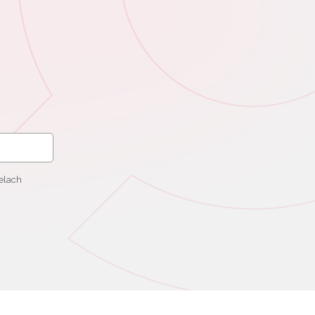
elach