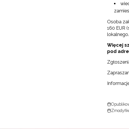
wie
zamies
Osoba zak
160 EUR (
lokalnego.
Więcej s
pod adr
Zgłoszeni
Zapraszam
Informacje
Opublikow
Zmodyfiko