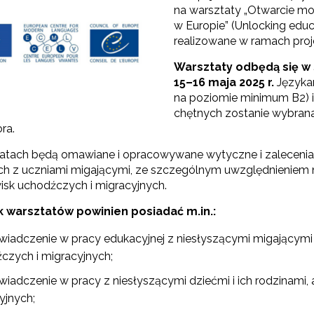
na warsztaty „Otwarcie m
w Europie” (Unlocking educa
realizowane w ramach proj
Warsztaty odbędą się w 
15–16 maja 2025 r.
Językam
na poziomie minimum B2) 
chętnych zostanie wybrana
ra.
atach będą omawiane i opracowywane wytyczne i zalecenia 
ch z uczniami migającymi, ze szczególnym uwzględnieniem n
isk uchodźczych i migracyjnych.
k warsztatów powinien posiadać m.in.:
wiadczenie w pracy edukacyjnej z niesłyszącymi migającym
czych i migracyjnych;
wiadczenie w pracy z niesłyszącymi dziećmi i ich rodzinami,
yjnych;