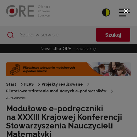
Przejdź do Nawigacji
Przejdź do stopki
Przejdź do treści artykułu
Szukaj
Newsletter ORE – zapisz się!
Start
FERS
Projekty realizowane
Pilotażowe wdrożenie modułowych e-podręczników
Aktualności
Modułowe e-podręczniki
na XXXIII Krajowej Konferencji
Stowarzyszenia Nauczycieli
Matematyki