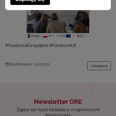
#FunduszeEuropejskie #FunduszeUE
Opublikowano: 3.03.2025
Udostępnij
Newsletter ORE
Zapisz się i bądź na bieżąco z najnowszymi
informacjami