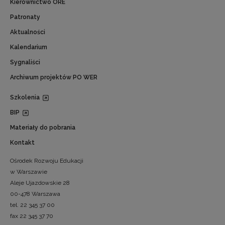
Kierownictwo ORE
Patronaty
Aktualności
Kalendarium
Sygnaliści
Archiwum projektów PO WER
Szkolenia
BIP
Materiały do pobrania
Kontakt
Ośrodek Rozwoju Edukacji
w Warszawie
Aleje Ujazdowskie 28
00-478 Warszawa
tel. 22 345 37 00
fax 22 345 37 70