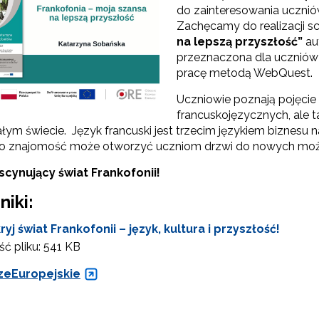
do zainteresowania uczniów
Zachęcamy do realizacji sc
na lepszą przyszłość”
aut
przeznaczona dla uczniów I
pracę metodą WebQuest.
Uczniowie poznają pojęcie
francuskojęzycznych, ale ta
ałym świecie. Język francuski jest trzecim językiem biznesu
go znajomość może otworzyć uczniom drzwi do nowych moż
scynujący świat Frankofonii!
niki:
yj świat Frankofonii – język, kultura i przyszłość!
ć pliku:
541 KB
eEuropejskie