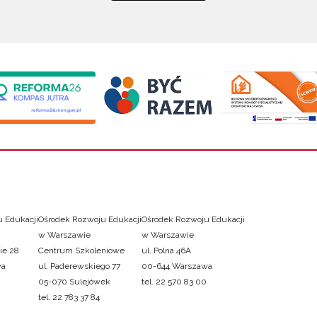
 Edukacji
Ośrodek Rozwoju Edukacji
Ośrodek Rozwoju Edukacji
w Warszawie
w Warszawie
ie 28
Centrum Szkoleniowe
ul. Polna 46A
wa
ul. Paderewskiego 77
00-644 Warszawa
05-070 Sulejówek
tel. 22 570 83 00
tel. 22 783 37 84