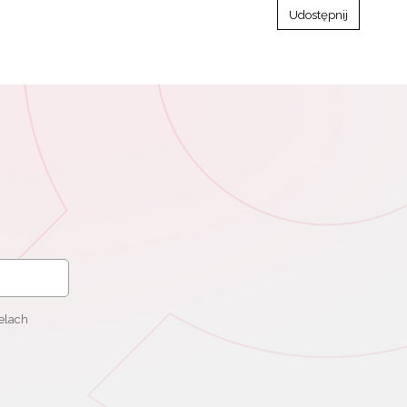
Udostępnij
elach