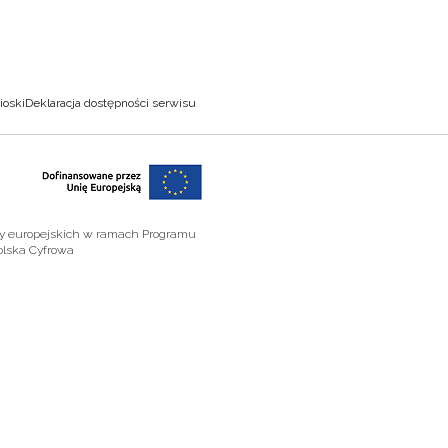
ioski
Deklaracja dostępności serwisu
zy europejskich w ramach Programu
olska Cyfrowa