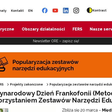
Kontrast
naty
Kontakt
EN
oryczne
Obszary działalności
FERS
Nasze ser
Newsletter ORE – zapisz się!
pularyzacja zestawów narzędzi edukacyjnych"
RS
Projekty zakończone
Popularyzacja zestawów narzędzi eduk
ynarodowy Dzień Frankofonii (Meto
orzystaniem Zestawów Narzędzi Ed
"Harmonogram wsparcia"
Zbliża się 20 marca –
Międ