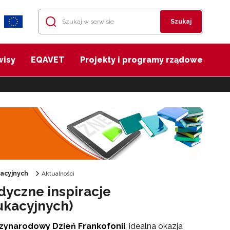
Szukaj
wisy
EQAVET
Projekty i programy rządowe
acyjnych
Aktualności
dyczne inspiracje
ukacyjnych)
zynarodowy Dzień Frankofonii
, idealna okazja