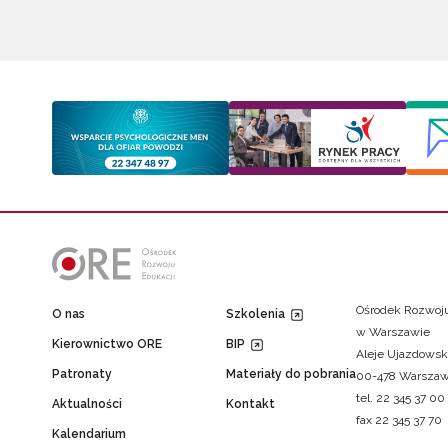
Ośrodek Rozwoju
O nas
Szkolenia
w Warszawie
Kierownictwo ORE
BIP
Aleje Ujazdowsk
Patronaty
Materiały do pobrania
00-478 Warsza
tel. 22 345 37 00
Aktualności
Kontakt
fax 22 345 37 70
Kalendarium