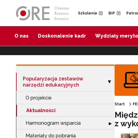
Przejdź do Nawigacji
Przejdź do stopki
Przejdź do treści artykułu
Szkolenia
BIP
Patro
O nas
Doskonalenie kadr
Wydziały meryt
Popularyzacja zestawów
Zwiń sekcję "Po
▶
narzędzi edukacyjnych
O projekcie
Start
FE
Aktualności
Międz
z wyk
Harmonogram wsparcia
Rozwiń sekcję 
▶
Materiały do pobrania