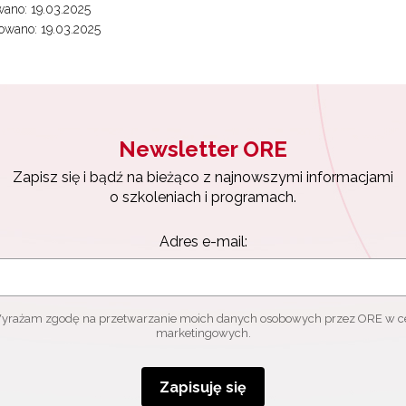
ano: 19.03.2025
ewsletter ORE
owano: 19.03.2025
isz się i bądź na bieżąco z najnowszymi informacjami
zkoleniach i programach.
es e-mail:
Newsletter ORE
Zapisz się i bądź na bieżąco z najnowszymi informacjami
yrażam zgodę na przetwarzanie moich danych osobowych przez ORE w
o szkoleniach i programach.
ach marketingowych.
Adres e-mail:
Zapisuję się
yrażam zgodę na przetwarzanie moich danych osobowych przez ORE w c
marketingowych.
Zapisuję się