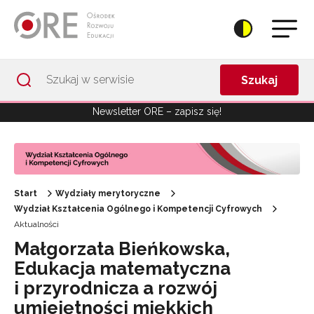
Przejdź do Nawigacji
Przejdź do stopki
Przejdź do treści artykułu
Szukaj
Newsletter ORE – zapisz się!
Start
Wydziały merytoryczne
Wydział Kształcenia Ogólnego i Kompetencji Cyfrowych
Aktualności
Małgorzata Bieńkowska,
Edukacja matematyczna
i przyrodnicza a rozwój
umiejętności miękkich