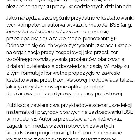
niezbędne na rynku pracy i w codziennych działaniach.
Jako narzędzia szczególnie przydatne w kształtowaniu
tych kompetencji autorka wskazuje metodę IBSE (ang.
inquiry-based science education
– uczenia się
przez dociekanie), a także model planowania 5E.
Odnosząc się do ich wykorzystywania, zwraca uwagę
na organizację pracy zespołowej jako przestrzeni
wspólnego rozwiązywania problemów, planowania
działań i dzielenia się odpowiedzialnością. W związku
z tym formułuje konkretne propozycje w zakresie
kształtowania przestrzeni klasowej. Podpowiada także,
jak wykorzystać dostępne aplikacje online
do planowania i koordynowania pracy projektowej.
Publikacja zawiera dwa przykładowe scenariusze lekcji
matematyki i przyrody opartych na zastosowaniu IBSE
w modelu 5E. Autorka przedstawia również wykaz
zagadnień międzyprzedmiotowych zawartych
w podstawie programowej, które można omawiać,
korzystając z opisanych metod, by kształtować