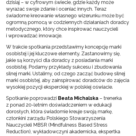
dzisiaj – w cyfrowym świecie, gdzie każdy może
wyrażać swoje zdanie i oceniać innych. Teraz
świadome kreowanie własnego wizerunku może być
ogromną pomocą w codziennych działaniach doradcy
metodycznego, który chce inspirować nauczycieli
i wprowadzać innowacje.
W trakcie spotkania przedstawimy koncepcję marki
osobistej i jej kluczowe elementy. Zastanowimy się,
jakie są korzyści dla doradcy z posiadania marki
osobistej. Podamy przykłady sukcesu i zbudowania
silnej marki. Ustalimy, od czego zacząć budowę silnej
marki osobistej, aby zainspirować doradców do zajęcia
wysokiej pozycji eksperckiej w polskiej oświacie.
Spotkanie poprowadzi
Beata Michalska
– trenerka
z ponad 20-letnim doświadczeniem w edukacji
dorosłych, która świadomie kreuje swoją markę,
członkini zarządu Polskiego Stowarzyszenia
Nauczycieli MBSR (Mindfulness Based Stress
Reduction), wykładowczyni akademicka, ekspertka