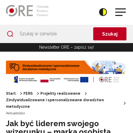
Przejdź do Nawigacji
Przejdź do stopki
Przejdź do treści artykułu
Szukaj
Newsletter ORE – zapisz się!
Start
FERS
Projekty realizowane
Zindywidualizowane i spersonalizowane doradztwo
metodyczne
Aktualności
Jak być liderem swojego
wizerunku – marka osobista