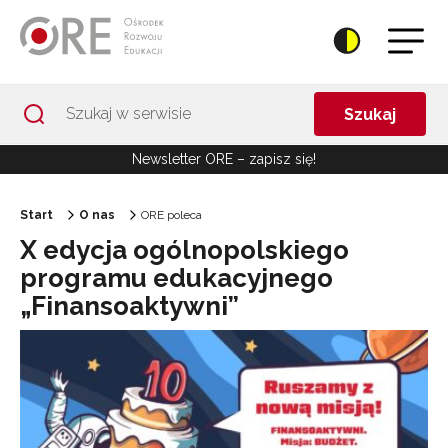
Przejdź do Nawigacji
Przejdź do stopki
Przejdź do treści artykułu
Szukaj
Newsletter ORE – zapisz się!
Start
O nas
ORE poleca
X edycja ogólnopolskiego
programu edukacyjnego
„Finansoaktywni”