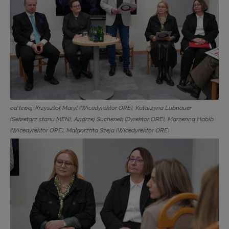
od lewej: Krzysztof Maryl (Wicedyrektor ORE), Katarzyna Lubnauer
(Sekretarz stanu MEN), Andrzej Suchenek (Dyrektor ORE), Marzenna Habib
(Wicedyrektor ORE), Małgorzata Szeja (Wicedyrektor ORE)