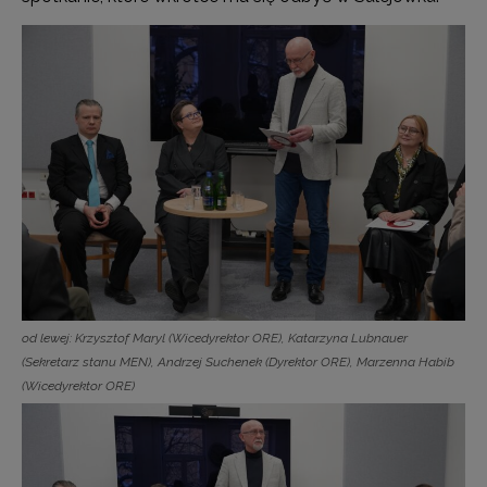
od lewej: Krzysztof Maryl (Wicedyrektor ORE), Katarzyna Lubnauer
(Sekretarz stanu MEN), Andrzej Suchenek (Dyrektor ORE), Marzenna Habib
(Wicedyrektor ORE)