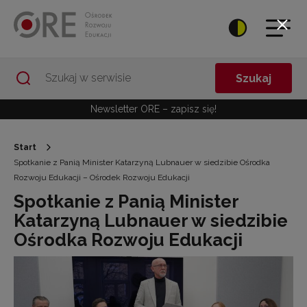
Przejdź do Nawigacji
Przejdź do stopki
Przejdź do treści artykułu
Szukaj
Newsletter ORE – zapisz się!
Start
Spotkanie z Panią Minister Katarzyną Lubnauer w siedzibie Ośrodka
Rozwoju Edukacji – Ośrodek Rozwoju Edukacji
Spotkanie z Panią Minister
Katarzyną Lubnauer w siedzibie
Ośrodka Rozwoju Edukacji