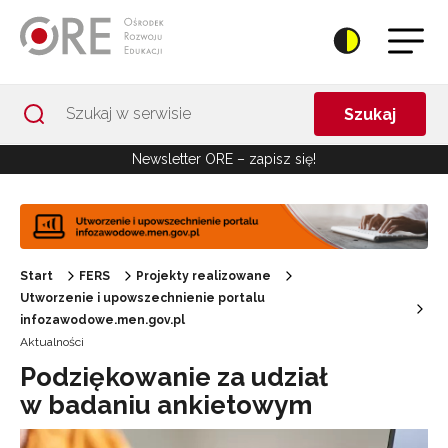
Przejdź do Nawigacji
Przejdź do stopki
Przejdź do treści artykułu
Szukaj
Newsletter ORE – zapisz się!
Start
FERS
Projekty realizowane
Utworzenie i upowszechnienie portalu
infozawodowe.men.gov.pl
Aktualności
Podziękowanie za udział
w badaniu ankietowym