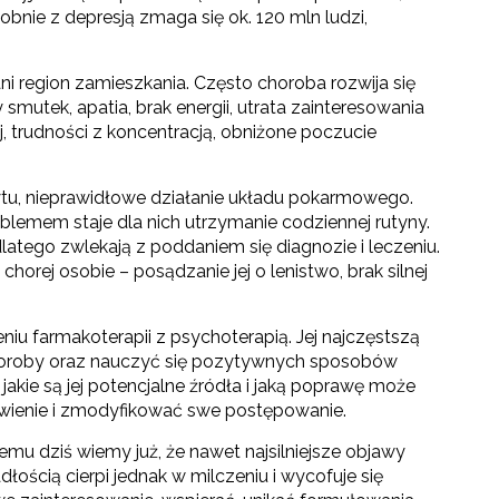
ie z depresją zmaga się ok. 120 mln ludzi,
 region zamieszkania. Często choroba rozwija się
mutek, apatia, brak energii, utrata zainteresowania
, trudności z koncentracją, obniżone poczucie
ytu, nieprawidłowe działanie układu pokarmowego.
oblemem staje dla nich utrzymanie codziennej rutyny.
latego zwlekają z poddaniem się diagnozie i leczeniu.
ej osobie – posądzanie jej o lenistwo, brak silnej
niu farmakoterapii z psychoterapią. Jej najczęstszą
horoby oraz nauczyć się pozytywnych sposobów
jakie są jej potencjalne źródła i jaką poprawę może
awienie i zmodyfikować swe postępowanie.
emu dziś wiemy już, że nawet najsilniejsze objawy
ścią cierpi jednak w milczeniu i wycofuje się