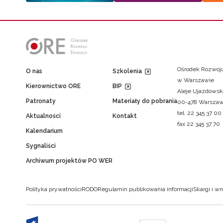
Ośrodek Rozwoju
O nas
Szkolenia
w Warszawie
Kierownictwo ORE
BIP
Aleje Ujazdowsk
Patronaty
Materiały do pobrania
00-478 Warsza
tel. 22 345 37 00
Aktualności
Kontakt
fax 22 345 37 70
Kalendarium
Sygnaliści
Archiwum projektów PO WER
Polityka prywatności
RODO
Regulamin publikowania informacji
Skargi i wn