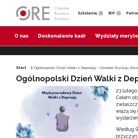
Przejdź do Nawigacji
Przejdź do stopki
Przejdź do treści artykułu
Szkolenia
BIP
Patro
O nas
Doskonalenie kadr
Wydziały meryt
Start
Ogólnopolski Dzień Walki z Depresją – Ośrodek Rozwoju Eduk
Ogólnopolski Dzień Walki z De
23 lutego
Celem obc
zwłaszcza
wiążą się
wydarzeni
Według Św
przyczyn