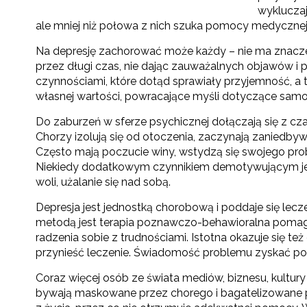
wykluczaj
ale mniej niż połowa z nich szuka pomocy medycznej
Na depresję zachorować może każdy – nie ma znaczen
przez długi czas, nie dając zauważalnych objawów i p
czynnościami, które dotąd sprawiały przyjemność, a 
własnej wartości, powracające myśli dotyczące samo
Do zaburzeń w sferze psychicznej dołączają się z cz
Chorzy izolują się od otoczenia, zaczynają zaniedbyw
Często mają poczucie winy, wstydzą się swojego probl
Niekiedy dodatkowym czynnikiem demotywującym jest 
woli, użalanie się nad sobą.
Depresja jest jednostką chorobową i poddaje się lecze
metodą jest terapia poznawczo-behawioralna pomag
radzenia sobie z trudnościami. Istotna okazuje się te
przynieść leczenie. Świadomość problemu zyskać pow
Coraz więcej osób ze świata mediów, biznesu, kultury
bywają maskowane przez chorego i bagatelizowane prz