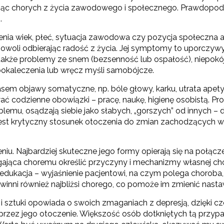
ąc chorych z życia zawodowego i społecznego. Prawdopodobn
.
ia wiek, płeć, sytuacja zawodowa czy pozycja społeczna ani
owoli odbierając radość z życia. Jej symptomy to uporczywy s
także problemy ze snem (bezsenność lub ospałość), niepokój
okaleczenia lub wręcz myśli samobójcze.
asem objawy somatyczne, np. bóle głowy, karku, utrata apet
ać codzienne obowiązki – pracę, naukę, higienę osobistą. Pr
emu, osądzają siebie jako słabych, „gorszych” od innych – d
krytyczny stosunek otoczenia do zmian zachodzących w chor
niu. Najbardziej skuteczne jego formy opierają się na połącze
ająca choremu określić przyczyny i mechanizmy własnej c
ż edukacja – wyjaśnienie pacjentowi, na czym polega choroba, 
inni również najbliżsi chorego, co pomoże im zmienić nast
 i sztuki opowiada o swoich zmaganiach z depresją, dzięki cz
ez jego otoczenie. Większość osób dotkniętych tą przypadło