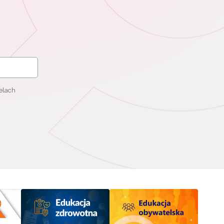
elach