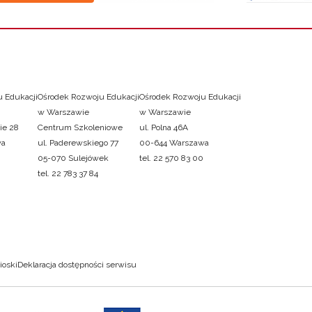
 Edukacji
Ośrodek Rozwoju Edukacji
Ośrodek Rozwoju Edukacji
w Warszawie
w Warszawie
ie 28
Centrum Szkoleniowe
ul. Polna 46A
wa
ul. Paderewskiego 77
00-644 Warszawa
05-070 Sulejówek
tel. 22 570 83 00
tel. 22 783 37 84
ioski
Deklaracja dostępności serwisu