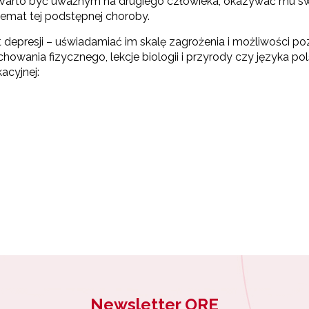
 Warto być uważnym na drugiego człowieka, okazywać mu sw
emat tej podstępnej choroby.
 depresji – uświadamiać im skalę zagrożenia i możliwości p
wania fizycznego, lekcje biologii i przyrody czy języka po
acyjnej:
Newsletter ORE