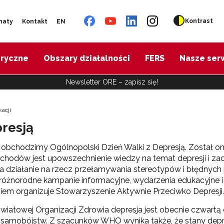
Kontrast
naty
Kontakt
EN
oryczne
Obszary działalności
FERS
Nasze ser
Newsletter ORE – zapisz się!
acji
presją
 obchodzimy Ogólnopolski Dzień Walki z Depresją. Został on 
hodów jest upowszechnienie wiedzy na temat depresji i zach
 działanie na rzecz przełamywania stereotypów i błędnych 
 różnorodne kampanie informacyjne, wydarzenia edukacyjne i 
em organizuje Stowarzyszenie Aktywnie Przeciwko Depresji.
iatowej Organizacji Zdrowia depresja jest obecnie czwartą c
 samobójstw. Z szacunków WHO wynika także, że stany depr