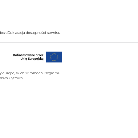
ioski
Deklaracja dostępności serwisu
zy europejskich w ramach Programu
olska Cyfrowa