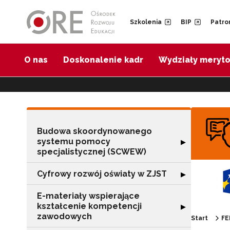
Przejdź do Nawigacji
Przejdź do stopki
Przejdź do treści artykułu
Szkolenia
BIP
Patro
O nas
Doskonalenie kadr
Wydziały meryt
Budowa skoordynowanego
systemu pomocy
Rozwiń sekcję 
▶
specjalistycznej (SCWEW)
Cyfrowy rozwój oświaty w ZJST
Rozwiń sekcję "
▶
E-materiały wspierające
kształcenie kompetencji
Rozwiń sekcję "
▶
zawodowych
Start
FE