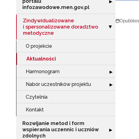
portalu
Rozwiń sekcję "
▶
infozawodowe.men.gov.pl
Zindywidualizowane
Opublikow
i spersonalizowane doradztwo
Zwiń sekcję "Z
▶
metodyczne
O projekcie
Aktualności
Harmonogram
Rozwiń sekcję
▶
N
Nabór uczestników projektu
Rozwiń sekcję "
▶
Zap
Czytelnia
o s
Adr
Kontakt
Rozwijanie metod i form
wspierania uczennic i uczniów
Rozwiń sekcję "
▶
W
zdolnych
cel