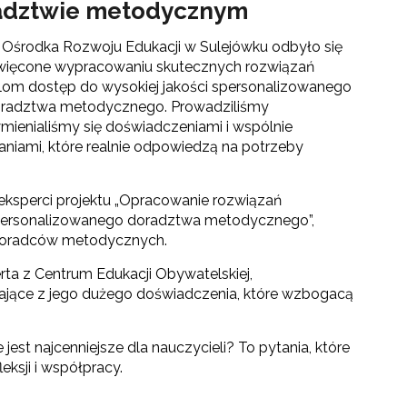
radztwie metodycznym
środka Rozwoju Edukacji w Sulejówku odbyło się
więcone wypracowaniu skutecznych rozwiązań
lom dostęp do wysokiej jakości spersonalizowanego
oradztwa metodycznego. Prowadziliśmy
mienialiśmy się doświadczeniami i wspólnie
niami, które realnie odpowiedzą na potrzeby
 eksperci projektu „Opracowanie rozwiązań
spersonalizowanego doradztwa metodycznego”,
 doradców metodycznych.
towo-językowego (CLIL)"
ta z Centrum Edukacji Obywatelskiej,
ające z jego dużego doświadczenia, które wzbogacą
st najcenniejsze dla nauczycieli? To pytania, które
ksji i współpracy.