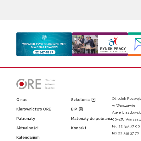
Ośrodek Rozwoju
O nas
Szkolenia
w Warszawie
Kierownictwo ORE
BIP
Aleje Ujazdowsk
Patronaty
Materiały do pobrania
00-478 Warsza
tel. 22 345 37 00
Aktualności
Kontakt
fax 22 345 37 70
Kalendarium