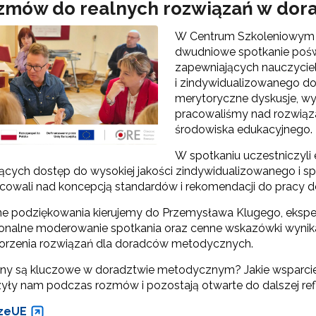
zmów do realnych rozwiązań w do
Odbiór zaawansowanych technologicznie e-materiałów i gier"
W Centrum Szkoleniowym O
dwudniowe spotkanie poś
zapewniających nauczycie
i zindywidualizowanego d
Opracowanie i przetestowanie modelu branżowej szkoły ćwiczeń (BSĆ)"
merytoryczne dyskusje, wy
pracowaliśmy nad rozwiąza
środowiska edukacyjnego.
"Pilotażowe wdrożenie modułowych e-podręczników"
W spotkaniu uczestniczyli
ących dostęp do wysokiej jakości zindywidualizowanego i 
acowali nad koncepcją standardów i rekomendacji do pracy
"Rozwój kompetencji dydaktycznych zintegrowanego kształcenia przedmio
e podziękowania kierujemy do Przemysława Klugego, eksper
jonalne moderowanie spotkania oraz cenne wskazówki wynik
orzenia rozwiązań dla doradców metodycznych.
Rządowy program „Przyjazna szkoła”"
any są kluczowe w doradztwie metodycznym? Jakie wsparcie je
yły nam podczas rozmów i pozostają otwarte do dalszej refle
zeUE