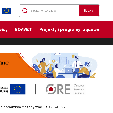
Szukaj
wisy
EQAVET
Projekty i programy rządowe
ane doradztwo metodyczne
Aktualności