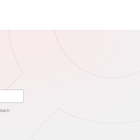
elach