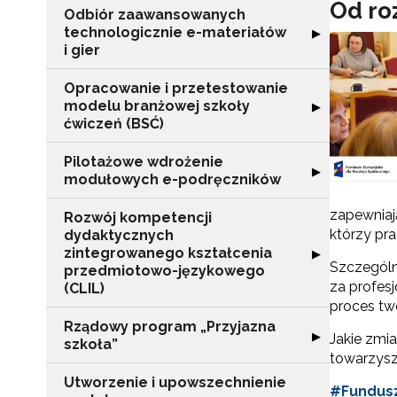
Od ro
Odbiór zaawansowanych
technologicznie e-materiałów
Rozwiń sekcję "
▶
i gier
Opracowanie i przetestowanie
modelu branżowej szkoły
Rozwiń sekcję "
▶
ćwiczeń (BSĆ)
Pilotażowe wdrożenie
Rozwiń sekcję 
▶
modułowych e-podręczników
zapewniaj
Rozwój kompetencji
którzy pr
dydaktycznych
zintegrowanego kształcenia
Rozwiń sekcję 
▶
Szczególn
przedmiotowo-językowego
za profes
(CLIL)
proces tw
Rządowy program „Przyjazna
Rozwiń sekcję "
▶
Jakie zmi
szkoła”
towarzysz
Utworzenie i upowszechnienie
#Fundus