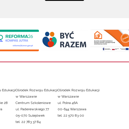
 Edukacji
Ośrodek Rozwoju Edukacji
Ośrodek Rozwoju Edukacji
w Warszawie
w Warszawie
ie 28
Centrum Szkoleniowe
ul. Polna 46A
wa
ul. Paderewskiego 77
00-644 Warszawa
05-070 Sulejówek
tel. 22 570 83 00
tel. 22 783 37 84