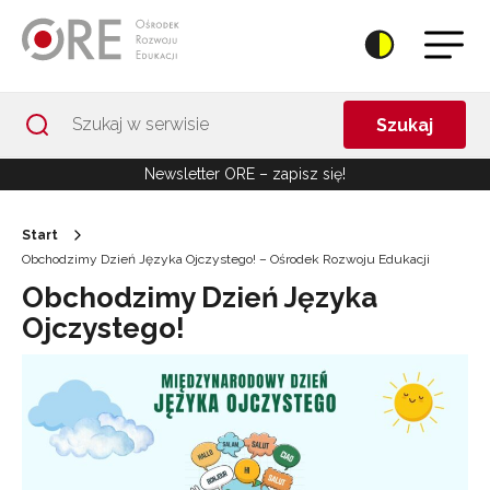
Przejdź do Nawigacji
Przejdź do stopki
Przejdź do treści artykułu
Szukaj
Newsletter ORE – zapisz się!
Start
Obchodzimy Dzień Języka Ojczystego! – Ośrodek Rozwoju Edukacji
Obchodzimy Dzień Języka
Ojczystego!