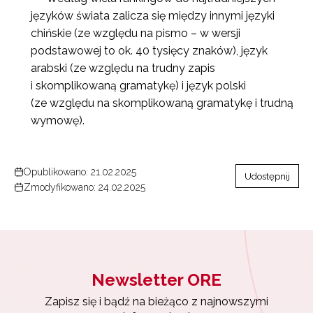
Zapisz się i bądź na bieżąco z najnowszymi
języków świata zalicza się między innymi języki
informacjami
o szkoleniach i programach.
chińskie (ze względu na pismo – w wersji
podstawowej to ok. 40 tysięcy znaków), język
Adres e-mail:
arabski (ze względu na trudny zapis
i skomplikowaną gramatykę) i język polski
(ze względu na skomplikowaną gramatykę i trudną
Wyrażam zgodę na przetwarzanie moich danych
wymowę).
osobowych przez ORE w celach marketingowych.
Zapisuję się
Opublikowano: 21.02.2025
Udostępnij
Zmodyfikowano: 24.02.2025
Newsletter ORE
Zapisz się i bądź na bieżąco z najnowszymi