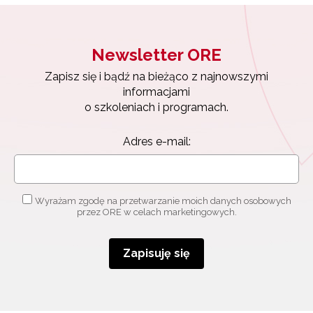
Newsletter ORE
Zapisz się i bądź na bieżąco z najnowszymi
informacjami
o szkoleniach i programach.
Adres e-mail:
Newsletter ORE
Wyrażam zgodę na przetwarzanie moich danych osobowych
Zapisz się i bądź na bieżąco z najnowszymi
przez ORE w celach marketingowych.
informacjami
o szkoleniach i programach.
Adres e-mail:
Zapisuję się
Wyrażam zgodę na przetwarzanie moich danych