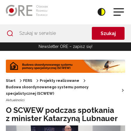
Przejdź do Nawigacji
Przejdź do stopki
Przejdź do treści artykułu
Szukaj
Newsletter ORE – zapisz się!
Start
FERS
Projekty realizowane
Budowa skoordynowanego systemu pomocy
specjalistycznej (SCWEW)
Aktualności
O SCWEW podczas spotkania
z minister Katarzyną Lubnauer