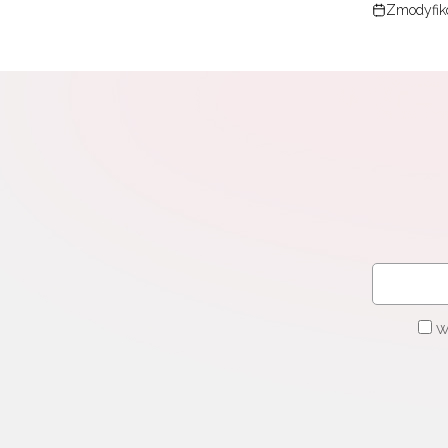
Zmodyfik
W