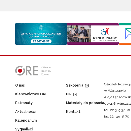
Ośrodek Rozwoju
O nas
Szkolenia
w Warszawie
Kierownictwo ORE
BIP
Aleje Ujazdowsk
Patronaty
Materiały do pobrania
00-478 Warsza
tel. 22 345 37 00
Aktualności
Kontakt
fax 22 345 37 70
Kalendarium
Sygnaliści