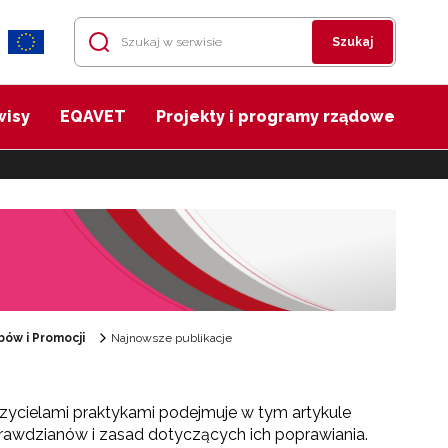
Szukaj
wisy
EQAVET
Projekty i programy rządowe
ów i Promocji
Najnowsze publikacje
zycielami praktykami podejmuje w tym artykule
awdzianów i zasad dotyczących ich poprawiania.