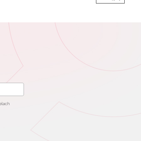
elach