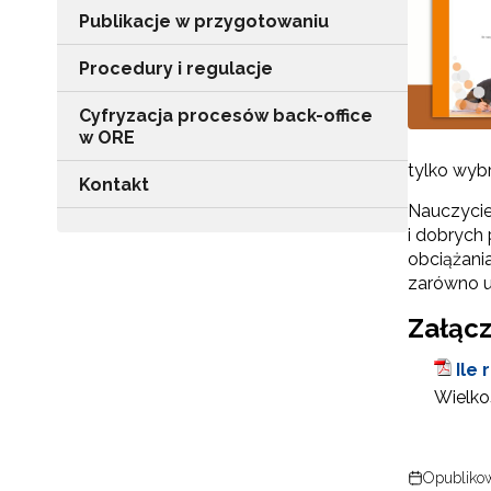
Publikacje w przygotowaniu
Procedury i regulacje
Cyfryzacja procesów back-office
w ORE
tylko wyb
Kontakt
Nauczycie
i dobrych
obciążania
zarówno uc
Załącz
Ile 
Wielkoś
Opublikow