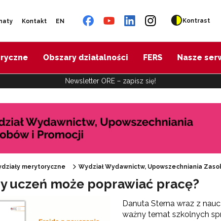
Kontrast
naty
Kontakt
EN
oryczne
Obszary działalności
FERS
Nasze ser
Newsletter ORE – zapisz się!
Materiały informacyjne ORE"
działy merytoryczne
Wydział Wydawnictw, Upowszechniania Zasob
azy uczeń może poprawiać pracę?
Patronaty ORE"
Danuta Sterna wraz z nauc
ważny temat szkolnych spr