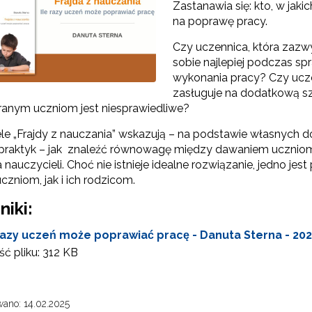
Zastanawia się: kto, w jaki
na poprawę pracy.
Czy uczennica, która zazwy
sobie najlepiej podczas 
wykonania pracy? Czy uczeń
zasługuje na dodatkową s
ranym uczniom jest niesprawiedliwe?
le „Frajdy z nauczania” wskazują – na podstawie własnych 
 praktyk – jak znaleźć równowagę między dawaniem ucznio
 nauczycieli. Choć nie istnieje idealne rozwiązanie, jedno j
zniom, jak i ich rodzicom.
niki:
razy uczeń może poprawiać pracę - Danuta Sterna - 20
ć pliku:
312 KB
ano: 14.02.2025