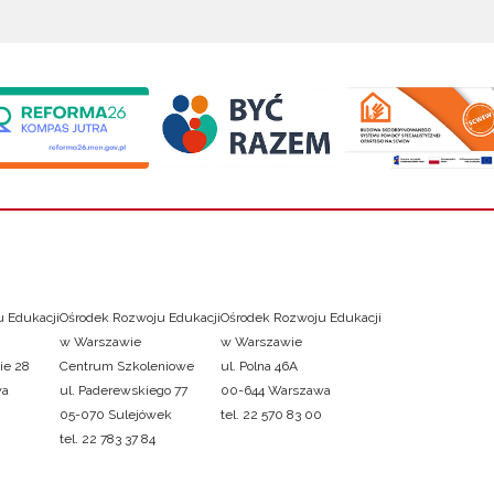
 Edukacji
Ośrodek Rozwoju Edukacji
Ośrodek Rozwoju Edukacji
w Warszawie
w Warszawie
ie 28
Centrum Szkoleniowe
ul. Polna 46A
wa
ul. Paderewskiego 77
00-644 Warszawa
05-070 Sulejówek
tel. 22 570 83 00
tel. 22 783 37 84