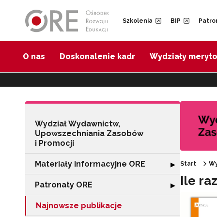
Przejdź do Nawigacji
Przejdź do stopki
Przejdź do treści artykułu
Szkolenia
BIP
Patro
O nas
Doskonalenie kadr
Wydziały meryt
Wydział Wydawnictw,
Upowszechniania Zasobów
i Promocji
Materiały informacyjne ORE
Rozwiń sekcję "
▶
Start
Wy
Ile r
Patronaty ORE
Rozwiń sekcję "
▶
Najnowsze publikacje