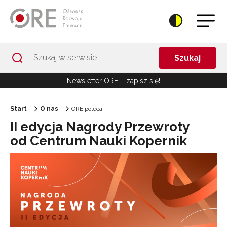
Przejdź do Nawigacji
Przejdź do stopki
Przejdź do treści artykułu
Szukaj
Newsletter ORE – zapisz się!
Start
O nas
ORE poleca
II edycja Nagrody Przewroty
od Centrum Nauki Kopernik