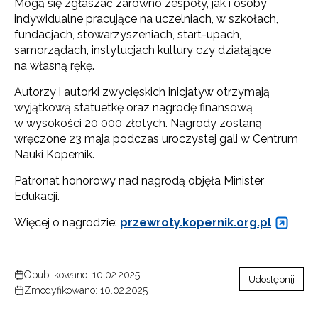
Mogą się zgłaszać zarówno zespoły, jak i osoby
indywidualne pracujące na uczelniach, w szkołach,
fundacjach, stowarzyszeniach, start-upach,
samorządach, instytucjach kultury czy działające
na własną rękę.
Autorzy i autorki zwycięskich inicjatyw otrzymają
wyjątkową statuetkę oraz nagrodę finansową
w wysokości 20 000 złotych. Nagrody zostaną
wręczone 23 maja podczas uroczystej gali w Centrum
Nauki Kopernik.
Patronat honorowy nad nagrodą objęła Minister
Edukacji.
Więcej o nagrodzie:
przewroty.kopernik.org.pl
Opublikowano: 10.02.2025
Udostępnij
Zmodyfikowano: 10.02.2025