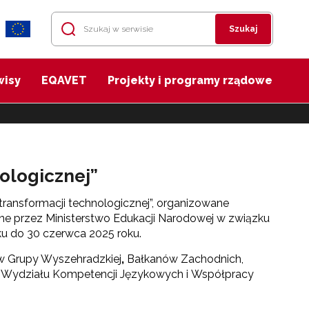
Szukaj
wisy
EQAVET
Projekty i programy rządowe
ologicznej”
ransformacji technologicznej”, organizowane
ne przez Ministerstwo Edukacji Narodowej w związku
ku do 30 czerwca 2025 roku.
stw Grupy Wyszehradzkiej
,
Bałkanów Zachodnich,
wnik Wydziału Kompetencji Językowych i Współpracy