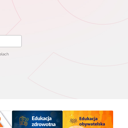
elach