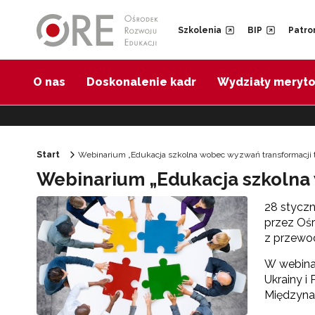
Przejdź do Nawigacji
Przejdź do stopki
Przejdź do treści artykułu
Szkolenia
BIP
Patro
O nas
Doskonalenie kadr
Wydziały meryt
Start
Webinarium „Edukacja szkolna wobec wyzwań transformacji t
Webinarium „Edukacja szkolna
28 styczn
przez Ośr
z przewod
W webinar
Ukrainy i
Międzyna