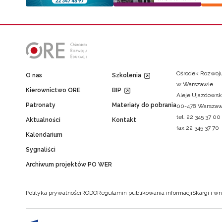
Ośrodek Rozwoju
O nas
Szkolenia
w Warszawie
Kierownictwo ORE
BIP
Aleje Ujazdowsk
Patronaty
Materiały do pobrania
00-478 Warsza
tel. 22 345 37 00
Aktualności
Kontakt
fax 22 345 37 70
Kalendarium
Sygnaliści
Archiwum projektów PO WER
Polityka prywatności
RODO
Regulamin publikowania informacji
Skargi i wn