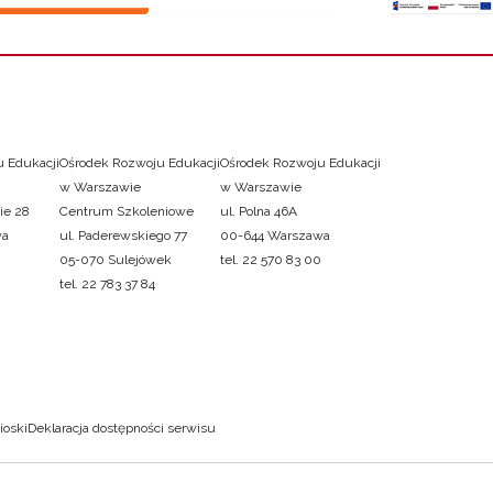
 Edukacji
Ośrodek Rozwoju Edukacji
Ośrodek Rozwoju Edukacji
w Warszawie
w Warszawie
ie 28
Centrum Szkoleniowe
ul. Polna 46A
wa
ul. Paderewskiego 77
00-644 Warszawa
05-070 Sulejówek
tel. 22 570 83 00
tel. 22 783 37 84
ioski
Deklaracja dostępności serwisu