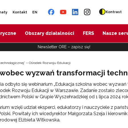
Kontrast
naty
Kontakt
EN
oryczne
Obszary działalności
FERS
Nasze ser
Newsletter ORE – zapisz się!
echnologicznej” – Ośrodek Rozwoju Edukacji
 wobec wyzwań transformacji techn
ia odbyło się webinarium „Edukacja szkolna wobec wyzwań t
odek Rozwoju Edukacji w Warszawie. Zadanie zostało zleco
nictwem Polski w Grupie Wyszehradzkiej od 1 lipca 2024 ro
ium wzięli udział eksperci, edukatorzy i nauczyciele z pań
 Polski. Powitały ich wicedyrektor Małgorzata Szeja i kiero
rodowej Elżbieta Witkowska.