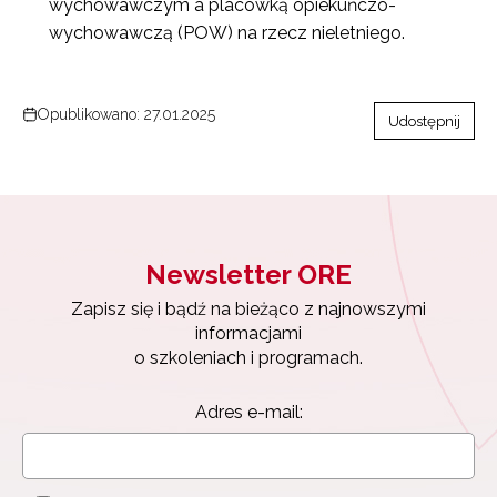
wychowawczym a placówką opiekuńczo-
wychowawczą (POW) na rzecz nieletniego.
Opublikowano: 27.01.2025
Udostępnij
Newsletter ORE
Zapisz się i bądź na bieżąco z najnowszymi
informacjami
o szkoleniach i programach.
Adres e-mail:
Newsletter ORE
Zapisz się i bądź na bieżąco z najnowszymi
informacjami
Wyrażam zgodę na przetwarzanie moich danych
o szkoleniach i programach.
osobowych przez ORE w celach marketingowych.
Zapisuję się
Adres e-mail: