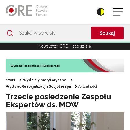
Przejdź do Nawigacji
Przejdź do stopki
Przejdź do treści artykułu
Szukaj
Newsletter ORE – zapisz się!
Start
Wydziały merytoryczne
Wydział Resocjalizacji i Socjoterapii
Aktualności
Trzecie posiedzenie Zespołu
Ekspertów ds. MOW