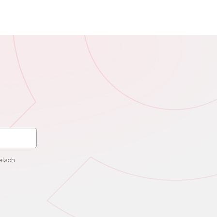
elach