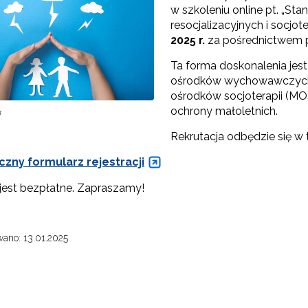
w szkoleniu online pt. „St
resocjalizacyjnych i socjo
2025 r.
za pośrednictwem p
Ta forma doskonalenia je
ośrodków wychowawczych
ośrodków socjoterapii (MO
ochrony małoletnich.
a
Rekrutacja odbędzie się w 
czny formularz rejestracji
 jest bezpłatne. Zapraszamy!
ano: 13.01.2025