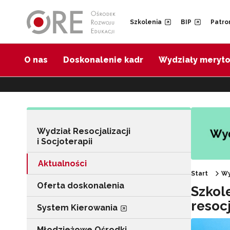
Przejdź do Nawigacji
Przejdź do stopki
Przejdź do treści artykułu
Szkolenia
BIP
Patro
O nas
Doskonalenie kadr
Wydziały meryt
Wydział Resocjalizacji
i Socjoterapii
Aktualności
Start
Wy
Oferta doskonalenia
Szkol
resoc
System Kierowania
Młodzieżowe Ośrodki