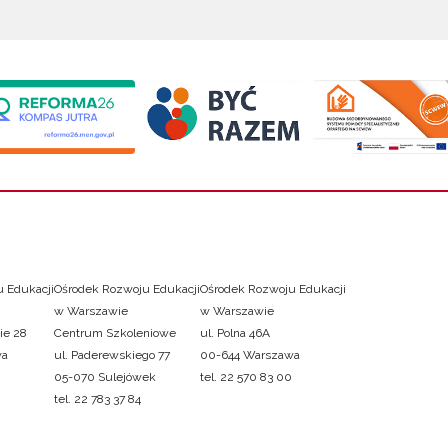
 Edukacji
Ośrodek Rozwoju Edukacji
Ośrodek Rozwoju Edukacji
w Warszawie
w Warszawie
ie 28
Centrum Szkoleniowe
ul. Polna 46A
wa
ul. Paderewskiego 77
00-644 Warszawa
05-070 Sulejówek
tel. 22 570 83 00
tel. 22 783 37 84