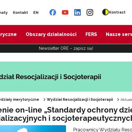
Kontrast
naty
Kontakt
EN
oryczne
Obszary działalności
FERS
Nasze ser
Newsletter ORE – zapisz się!
działy merytoryczne
Wydział Resocjalizacji i Socjoterapii
Aktual
enie on-line „Standardy ochrony dzi
jalizacyjnych i socjoterapeutycznyc
Pracownicy Wydziału Resocj