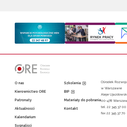
Ośrodek Rozwoju
O nas
Szkolenia
w Warszawie
Kierownictwo ORE
BIP
Aleje Ujazdowsk
Patronaty
Materiały do pobrania
00-478 Warsza
tel. 22 345 37 00
Aktualności
Kontakt
fax 22 345 37 70
Kalendarium
Sygnaliści