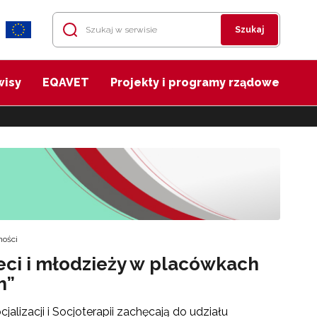
Szukaj
wisy
EQAVET
Projekty i programy rządowe
ności
eci i młodzieży w placówkach
h”
alizacji i Socjoterapii zachęcają do udziału