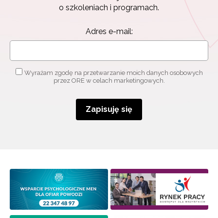
Zapisz się i bądź na bieżąco z najnowszymi
o szkoleniach i programach.
informacjami
o szkoleniach i programach.
Adres e-mail:
Adres e-mail:
Wyrażam zgodę na przetwarzanie moich danych osobowych
Wyrażam zgodę na przetwarzanie moich danych
przez ORE w celach marketingowych.
osobowych przez ORE w celach marketingowych.
Zapisuję się
Zapisuję się