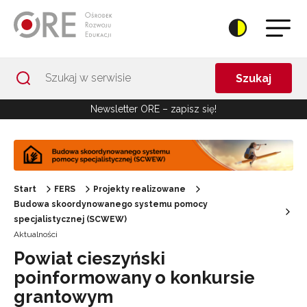
Przejdź do Nawigacji
Przejdź do stopki
Przejdź do treści artykułu
Szukaj
Newsletter ORE – zapisz się!
Start
FERS
Projekty realizowane
Budowa skoordynowanego systemu pomocy
specjalistycznej (SCWEW)
Aktualności
Powiat cieszyński
poinformowany o konkursie
grantowym