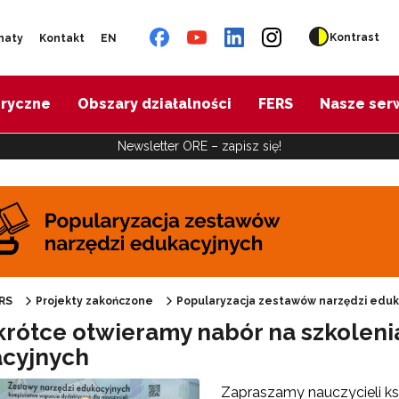
Kontrast
naty
Kontakt
EN
oryczne
Obszary działalności
FERS
Nasze ser
Newsletter ORE – zapisz się!
pularyzacja zestawów narzędzi edukacyjnych"
RS
Projekty zakończone
Popularyzacja zestawów narzędzi eduk
krótce otwieramy nabór na szkoleni
cyjnych
"Harmonogram wsparcia"
Zapraszamy nauczycieli k