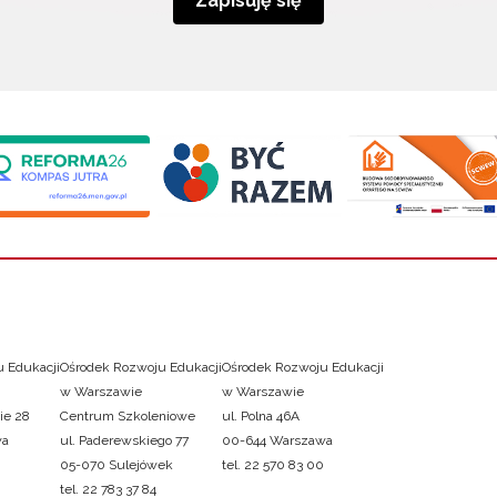
Zapisuję się
 Edukacji
Ośrodek Rozwoju Edukacji
Ośrodek Rozwoju Edukacji
w Warszawie
w Warszawie
ie 28
Centrum Szkoleniowe
ul. Polna 46A
wa
ul. Paderewskiego 77
00-644 Warszawa
05-070 Sulejówek
tel. 22 570 83 00
tel. 22 783 37 84