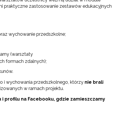
ami praktyczne zastosowanie zestawów edukacyjnych
oraz wychowanie przedszkolne;
narny (warsztaty
ch formach zdalnych);
kunów.
go i wychowania przedszkolnego, którzy
nie brali
izowanych w ramach projektu.
u i profilu na Facebooku, gdzie zamieszczamy