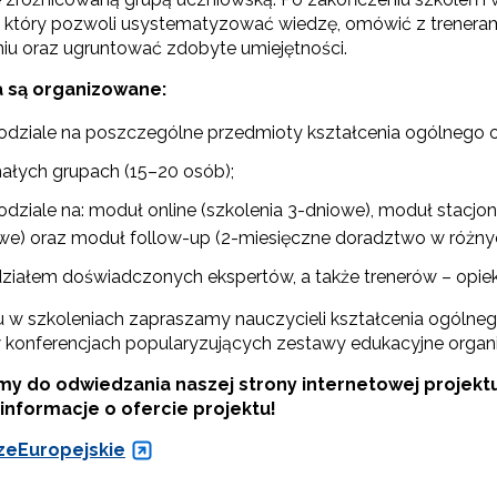
, który pozwoli usystematyzować wiedzę, omówić z trener
iu oraz ugruntować zdobyte umiejętności.
a są organizowane:
odziale na poszczególne przedmioty kształcenia ogólnego 
ałych grupach (15–20 osób);
odziale na: moduł online (szkolenia 3-dniowe), moduł stacjo
we) oraz moduł follow-up (2-miesięczne doradztwo w różny
działem doświadczonych ekspertów, a także trenerów – opie
ewsletter ORE
u w szkoleniach zapraszamy nauczycieli kształcenia ogólne
isz się i bądź na bieżąco z najnowszymi informacjami
 konferencjach popularyzujących zestawy edukacyjne organ
zkoleniach i programach.
my
do odwiedzania naszej strony internetowej projekt
es e-mail:
informacje o ofercie projektu!
eEuropejskie
yrażam zgodę na przetwarzanie moich danych osobowych przez ORE w