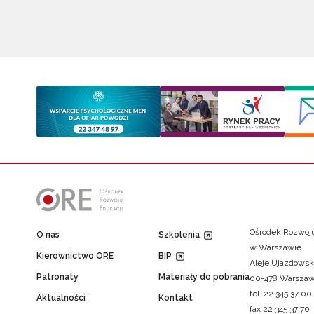
Ośrodek Rozwoju
O nas
Szkolenia
w Warszawie
Kierownictwo ORE
BIP
Aleje Ujazdowsk
Patronaty
Materiały do pobrania
00-478 Warsza
tel. 22 345 37 00
Aktualności
Kontakt
fax 22 345 37 70