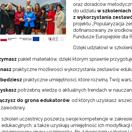
oraz doradców metodyczny
do udziału
w szkoleniac
z wykorzystania zestaw
projektu „Popularyzacja ze
dofinansowany ze środków
Fundusze Europejskie dla
Dzięki udziałowi w szkoleni
rzymasz
pakiet materiałów, dzięki którym sprawnie przygotuj
znasz
praktyczne możliwości wykorzystania zestawów eduk
będziesz
praktyczne umiejętności, które rozwiną Twój wars
yskasz
potrzebną wiedzę o aktualnych trendach w nauczani
ączysz do grona edukatorów
, od których uzyskasz wszec
j zawodowy.
szkoleń uczestnicy poszerzą swoje kompetencje w zakresie
edukacyjnych, a także uzyskają umiejętność ich modyfikacji
e zróżnicowaną grupą uczniowską. Po zakończeniu szkoleń 