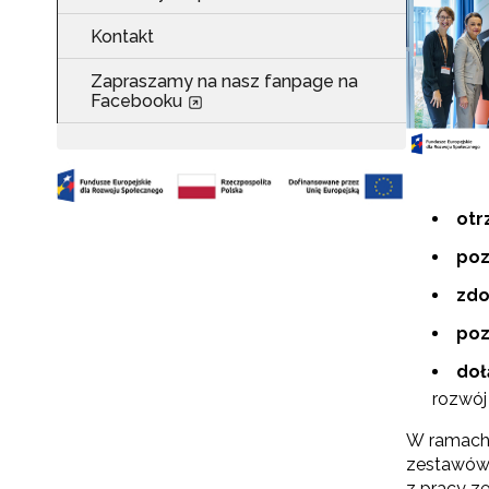
Kontakt
Zapraszamy na nasz fanpage na
Facebooku
ot
po
zdo
poz
doł
rozwó
W ramach 
zestawów 
z pracy z