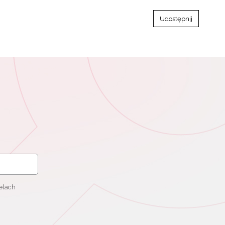
Udostępnij
elach