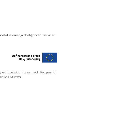
ioski
Deklaracja dostępności serwisu
zy europejskich w ramach Programu
olska Cyfrowa