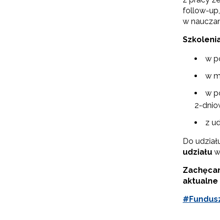
follow-up
w nauczan
Szkoleni
w p
w m
w p
2-dnio
z u
N
Do udział
Zap
udziału
w
o s
Zachęca
Adr
aktualne 
#Fundusz
W