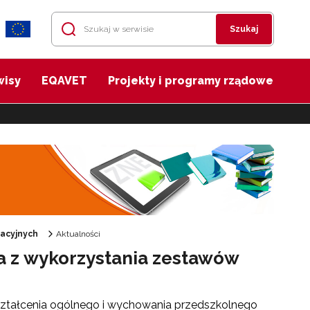
Szukaj
wisy
EQAVET
Projekty i programy rządowe
acyjnych
Aktualności
a z wykorzystania zestawów
ształcenia ogólnego i wychowania przedszkolnego