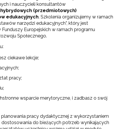
ch i nauczycieli konsultantów
h hybrydowych (przedmiotowych)
ów edukacyjnych
. Szkolenia organizujemy w ramach
stawów narzędzi edukacyjnych”, który jest
 Funduszy Europejskich w ramach programu
 Rozwoju Społecznego.
u:
esz ciekawe lekcje;
acyjnych;
ztat pracy;
u;
hstronne wsparcie merytoryczne, i zadbasz o swój
 planowania pracy dydaktycznej z wykorzystaniem
 i dostosowania do bieżących potrzeb wynikających
i warsztatów uczestnicy wezmą udział w module