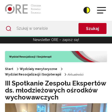
Przejdź do Nawigacji
Przejdź do stopki
Przejdź do treści artykułu
Szukaj
Newsletter ORE – zapisz się!
Start
Wydziały merytoryczne
Wydział Resocjalizacji i Socjoterapii
Aktualności
III Spotkanie Zespołu Ekspertów
ds. młodzieżowych ośrodków
wychowawczych