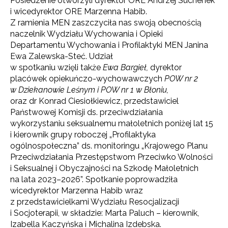
Posiedzenie otworzyli dyrektor ORE Andrzej Suchenek
i wicedyrektor ORE Marzenna Habib.
Z ramienia MEN zaszczyciła nas swoją obecnością
naczelnik Wydziału Wychowania i Opieki
Departamentu Wychowania i Profilaktyki MEN Janina
Ewa Zalewska-Steć. Udział
w spotkaniu wzięli także
Ewa Bargieł,
dyrektor
placówek opiekuńczo-wychowawczych
POW nr 2
w Dziekanowie Leśnym i POW nr 1 w Błoniu,
oraz dr Konrad Ciesiołkiewicz, przedstawiciel
Państwowej Komisji ds. przeciwdziałania
wykorzystaniu seksualnemu małoletnich poniżej lat 15
i kierownik grupy roboczej „Profilaktyka
ogólnospołeczna” ds. monitoringu „Krajowego Planu
Przeciwdziałania Przestępstwom Przeciwko Wolności
i Seksualnej i Obyczajności na Szkodę Małoletnich
na lata 2023–2026”. Spotkanie poprowadziła
wicedyrektor Marzenna Habib wraz
z przedstawicielkami Wydziału Resocjalizacji
i Socjoterapii, w składzie: Marta Paluch – kierownik,
Izabella Kaczyńska i Michalina Izdebska.