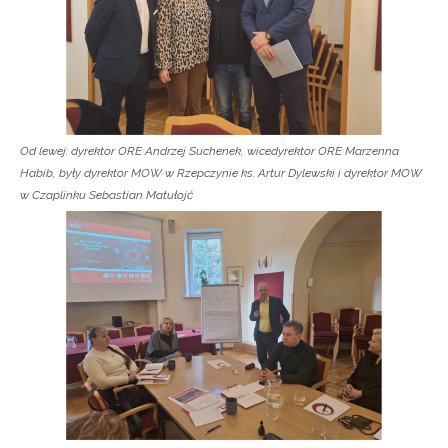
Newsletter ORE
Zapisz się i bądź na bieżąco z najnowszymi
informacjami
o szkoleniach i programach.
Od lewej: dyrektor ORE Andrzej Suchenek, wicedyrektor ORE Marzenna
Adres e-mail:
Habib, były dyrektor MOW w Rzepczynie ks. Artur Dylewski i dyrektor MOW
w Czaplinku Sebastian Matułojć
Wyrażam zgodę na przetwarzanie moich danych
osobowych przez ORE w celach marketingowych.
Zapisuję się