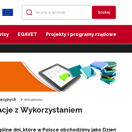
Szukaj
wisy
EQAVET
Projekty i programy rządowe
acyjnych
Aktualności
racje z Wykorzystaniem
ególne dni, które w Polsce obchodzimy jako Dzień