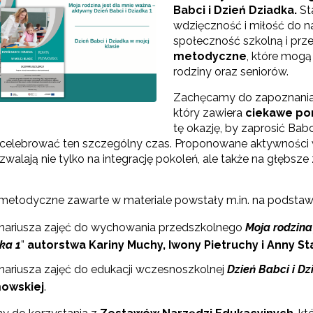
Babci i Dzień Dziadka.
St
wdzięczność i miłość do na
społeczność szkolną i prze
metodyczne
, które mogą
rodziny oraz seniorów.
Zachęcamy do zapoznania
który zawiera
ciekawe po
tę okazję, by zaprosić Bab
 celebrować ten szczególny czas. Proponowane aktywnośc
alają nie tylko na integrację pokoleń, ale także na głębsze z
e metodyczne zawarte w materiale powstały m.in. na podstaw
nariusza zajęć do wychowania przedszkolnego
Moja
rodzina
dka 1
”
autorstwa Kariny Muchy, Iwony Pietruchy i Anny S
nariusza zajęć do edukacji wczesnoszkolnej
Dzień Babci i Dz
owskiej
.