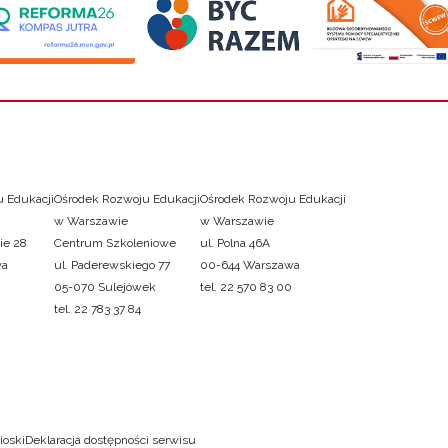
 Edukacji
Ośrodek Rozwoju Edukacji
Ośrodek Rozwoju Edukacji
w Warszawie
w Warszawie
ie 28
Centrum Szkoleniowe
ul. Polna 46A
wa
ul. Paderewskiego 77
00-644 Warszawa
05-070 Sulejówek
tel. 22 570 83 00
tel. 22 783 37 84
ioski
Deklaracja dostępności serwisu