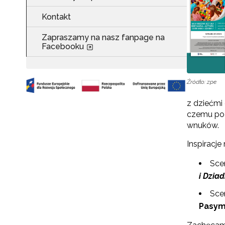
Kontakt
Zapraszamy na nasz fanpage na
Facebooku
Źródło: zpe
z dziećmi
czemu pozw
wnuków.
Inspiracj
Sce
i Dzia
Sce
Pasym