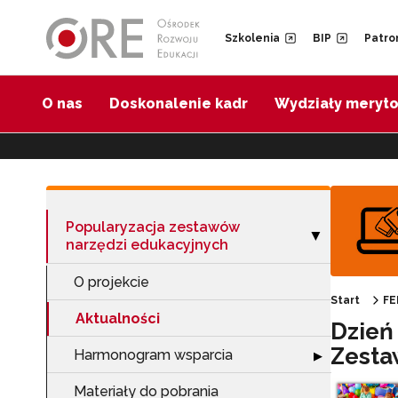
Przejdź do Nawigacji
Przejdź do stopki
Przejdź do treści artykułu
Szkolenia
BIP
Patro
O nas
Doskonalenie kadr
Wydziały meryt
Popularyzacja zestawów
Zwiń sekcję "Po
▶
narzędzi edukacyjnych
O projekcie
Start
FE
Aktualności
Dzień
Zesta
Harmonogram wsparcia
Rozwiń sekcję 
▶
Materiały do pobrania