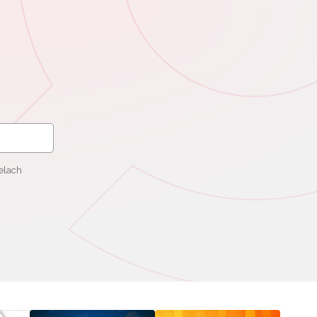
elach