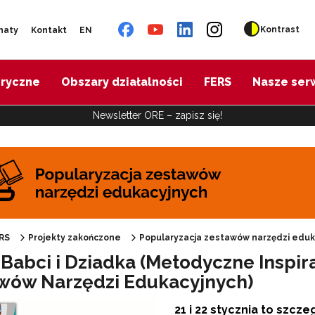
Kontrast
naty
Kontakt
EN
oryczne
Obszary działalności
FERS
Nasze ser
Newsletter ORE – zapisz się!
pularyzacja zestawów narzędzi edukacyjnych"
RS
Projekty zakończone
Popularyzacja zestawów narzędzi eduk
 Babci i Dziadka (Metodyczne Inspi
wów Narzędzi Edukacyjnych)
"Harmonogram wsparcia"
21 i 22 stycznia to szcz