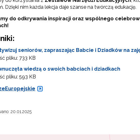
 do korzystania z
Zestawów Narzędzi Edukacyjnych
, k
ń. Dzięki nim każda lekcja daje szanse na twórczą edukację.
my do odkrywania inspiracji oraz wspólnego celebrowa
ach!
niki:
ywizuj seniorów, zapraszając Babcie i Dziadków na zaj
ć pliku:
733 KB
ewsletter ORE
wnuczęta wiedzą o swoich babciach i dziadkach
isz się i bądź na bieżąco z najnowszymi informacjami
ć pliku:
593 KB
zkoleniach i programach.
eEuropejskie
es e-mail:
ano: 20.01.2025
yrażam zgodę na przetwarzanie moich danych osobowych przez ORE w
ach marketingowych.
Zapisuję się