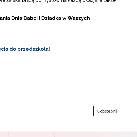
tóre są skarbnicą pomysłów na każdą okazję, a także
nia Dnia Babci i Dziadka w Waszych
ęcia do przedszkola!
Udostępnij