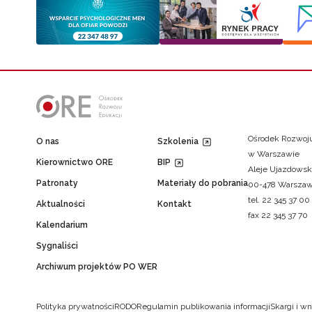
Ośrodek Rozwoju
O nas
Szkolenia
w Warszawie
Kierownictwo ORE
BIP
Aleje Ujazdowsk
Patronaty
Materiały do pobrania
00-478 Warsza
tel. 22 345 37 00
Aktualności
Kontakt
fax 22 345 37 70
Kalendarium
Sygnaliści
Archiwum projektów PO WER
Polityka prywatności
RODO
Regulamin publikowania informacji
Skargi i wn