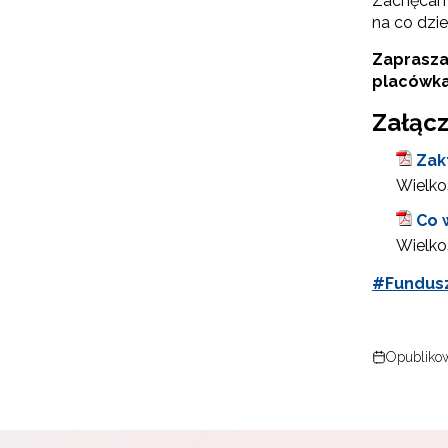
Zachęcamy
na co dzie
Zaprasza
placówk
Załącz
Zakt
Wielkoś
N
Co 
Zap
Wielkoś
o s
#Fundusz
Adr
Opublikow
W
cel