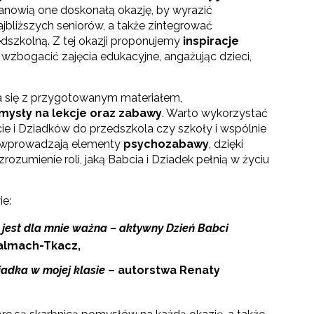
anowią one doskonałą okazję, by wyrazić
jbliższych seniorów, a także zintegrować
dszkolną. Z tej okazji proponujemy
inspiracje
 wzbogacić zajęcia edukacyjne, angażując dzieci,
 się z przygotowanym materiałem,
mysły na lekcje
oraz zabawy
. Warto wykorzystać
cie i Dziadków do przedszkola czy szkoły i wspólnie
i wprowadzają elementy
psychozabawy
, dzięki
rozumienie roli, jaką Babcia i Dziadek pełnią w życiu
ie:
 jest dla mnie ważna – aktywny Dzień Babci
talmach-Tkacz,
iadka w mojej klasie
– autorstwa Renaty