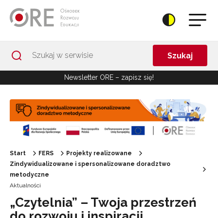
Przejdź do Nawigacji
Przejdź do stopki
Przejdź do treści artykułu
Szukaj
Newsletter ORE – zapisz się!
Start
FERS
Projekty realizowane
Zindywidualizowane i spersonalizowane doradztwo
metodyczne
Aktualności
„Czytelnia” – Twoja przestrzeń
do rozwoju i inspiracji