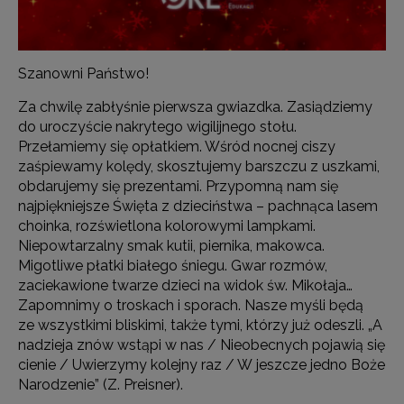
Szanowni Państwo!
Za chwilę zabłyśnie pierwsza gwiazdka. Zasiądziemy
do uroczyście nakrytego wigilijnego stołu.
Przełamiemy się opłatkiem. Wśród nocnej ciszy
zaśpiewamy kolędy, skosztujemy barszczu z uszkami,
obdarujemy się prezentami. Przypomną nam się
najpiękniejsze Święta z dzieciństwa – pachnąca lasem
choinka, rozświetlona kolorowymi lampkami.
Niepowtarzalny smak kutii, piernika, makowca.
Migotliwe płatki białego śniegu. Gwar rozmów,
zaciekawione twarze dzieci na widok św. Mikołaja…
Zapomnimy o troskach i sporach. Nasze myśli będą
ze wszystkimi bliskimi, także tymi, którzy już odeszli. „A
nadzieja znów wstąpi w nas / Nieobecnych pojawią się
cienie / Uwierzymy kolejny raz / W jeszcze jedno Boże
Narodzenie” (Z. Preisner).