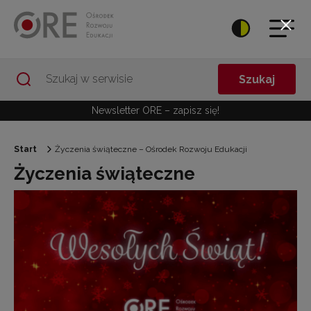
Przejdź do Nawigacji
Przejdź do stopki
Przejdź do treści artykułu
Szukaj
Newsletter ORE – zapisz się!
Start
Życzenia świąteczne – Ośrodek Rozwoju Edukacji
Życzenia świąteczne