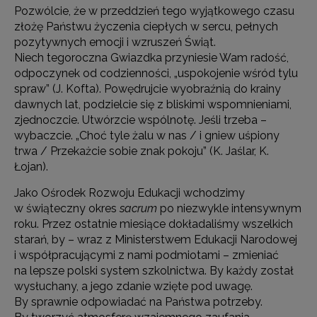
Pozwólcie, że w przeddzień tego wyjątkowego czasu
złożę Państwu życzenia ciepłych w sercu, pełnych
pozytywnych emocji i wzruszeń Świąt.
Niech tegoroczna Gwiazdka przyniesie Wam radość,
odpoczynek od codzienności, „uspokojenie wśród tylu
spraw” (J. Kofta). Powędrujcie wyobraźnią do krainy
dawnych lat, podzielcie się z bliskimi wspomnieniami,
zjednoczcie. Utwórzcie wspólnotę. Jeśli trzeba –
wybaczcie. „Choć tyle żalu w nas / i gniew uśpiony
trwa / Przekażcie sobie znak pokoju” (K. Jaślar, K.
Łojan).
Jako Ośrodek Rozwoju Edukacji wchodzimy
w świąteczny okres
sacrum
po niezwykle intensywnym
roku. Przez ostatnie miesiące dokładaliśmy wszelkich
starań, by – wraz z Ministerstwem Edukacji Narodowej
i współpracującymi z nami podmiotami – zmieniać
na lepsze polski system szkolnictwa. By każdy został
wysłuchany, a jego zdanie wzięte pod uwagę.
By sprawnie odpowiadać na Państwa potrzeby.