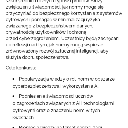
szkół średnich różnych typów i profilów. Służy
zwiększeniu świadomości, jak normy mogą się
przyczyniać do bezpiecznego korzystania z systemów
cyfrowych i pomagać w minimalizacji ryzyka
związanego z bezpieczeństwem danych,
prywatnością użytkowników i ochroną
przed cyberzagrożeniami. Uczestnicy będą zachęcani
do refleksji nad tym, jak normy mogą wspierać
zrównoważony rozwój sztucznej inteligencji, aby
służyła dobru społeczeństwa.
Cele konkursu:
Popularyzacja wiedzy o roli norm w obszarze
cyberbezpieczeństwa i wykorzystania AI.
Podniesienie świadomości uczniów
o zagrożeniach związanych z AI i technologiami
cyfrowymi oraz o znaczeniu norm w tych
kwestiach.
Promocja wiedzy na temat normalizacji