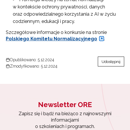
w kontekście ochrony prywatności, danych
oraz odpowiedzialnego korzystania z AI w życiu
codziennym, edukacji i pracy.
Szczegółowe informacje o konkursie na stronie
Polskiego Komitetu Normalizacyjnego
.
Newsletter ORE
Opublikowano: 5.12.2024
Zapisz się i bądź na bieżąco z najnowszymi
Udostępnij
Zmodyfikowano: 5.12.2024
informacjami
o szkoleniach i programach.
Adres e-mail:
Newsletter ORE
Wyrażam zgodę na przetwarzanie moich danych
osobowych przez ORE w celach marketingowych.
Zapisz się i bądź na bieżąco z najnowszymi
informacjami
Zapisuję się
o szkoleniach i programach.