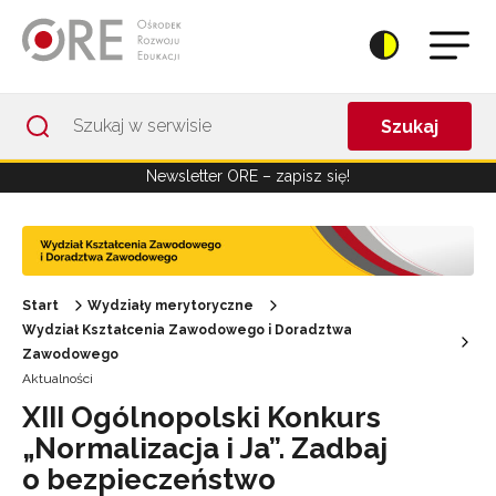
Przejdź do Nawigacji
Przejdź do stopki
Przejdź do treści artykułu
Szukaj
Newsletter ORE – zapisz się!
Start
Wydziały merytoryczne
Wydział Kształcenia Zawodowego i Doradztwa
Zawodowego
Aktualności
XIII Ogólnopolski Konkurs
„Normalizacja i Ja”. Zadbaj
o bezpieczeństwo