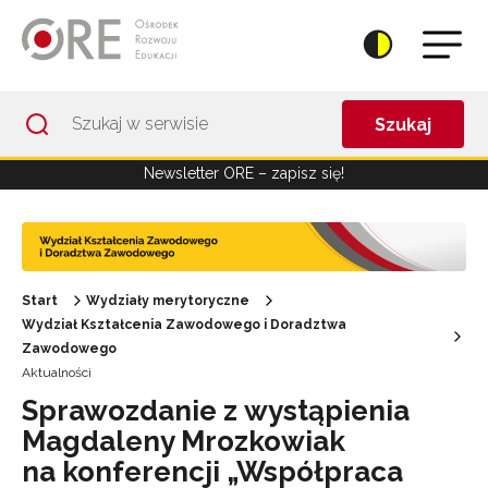
Przejdź do Nawigacji
Przejdź do stopki
Przejdź do treści artykułu
Szukaj
Newsletter ORE – zapisz się!
Start
Wydziały merytoryczne
Wydział Kształcenia Zawodowego i Doradztwa
Zawodowego
Aktualności
Sprawozdanie z wystąpienia
Magdaleny Mrozkowiak
na konferencji „Współpraca