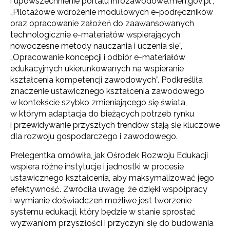
i upowszechnienie portalu infozawodowe.men.gov.pl”,
„Pilotażowe wdrożenie modułowych e-podręczników
oraz opracowanie założeń do zaawansowanych
technologicznie e-materiałów wspierających
nowoczesne metody nauczania i uczenia się”,
„Opracowanie koncepcji i odbiór e-materiałów
edukacyjnych ukierunkowanych na wspieranie
kształcenia kompetencji zawodowych”. Podkreśliła
znaczenie ustawicznego kształcenia zawodowego
w kontekście szybko zmieniającego się świata,
w którym adaptacja do bieżących potrzeb rynku
i przewidywanie przyszłych trendów stają się kluczowe
dla rozwoju gospodarczego i zawodowego.
Prelegentka omówiła, jak Ośrodek Rozwoju Edukacji
wspiera różne instytucje i jednostki w procesie
ustawicznego kształcenia, aby maksymalizować jego
efektywność. Zwróciła uwagę, że dzięki współpracy
i wymianie doświadczeń możliwe jest tworzenie
systemu edukacji, który będzie w stanie sprostać
wyzwaniom przyszłości i przyczyni się do budowania