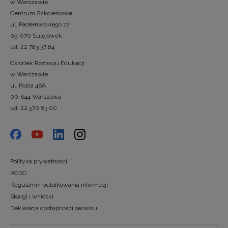
w Warszawie
Centrum Szkoleniowe
ul. Paderewskiego 77
05-070 Sulejówek
tel. 22 783 37 84
Ośrodek Rozwoju Edukacji
w Warszawie
ul. Polna 46A
00-644 Warszawa
tel. 22 570 83 00
Polityka prywatności
RODO
Regulamin publikowania informacji
Skargi i wnioski
Deklaracja dostępności serwisu