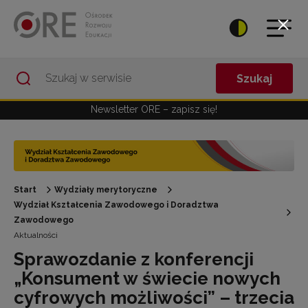
Przejdź do Nawigacji
Przejdź do stopki
Przejdź do treści artykułu
Szukaj
Newsletter ORE – zapisz się!
Start
Wydziały merytoryczne
Wydział Kształcenia Zawodowego i Doradztwa
Zawodowego
Aktualności
Sprawozdanie z konferencji
„Konsument w świecie nowych
cyfrowych możliwości” – trzecia