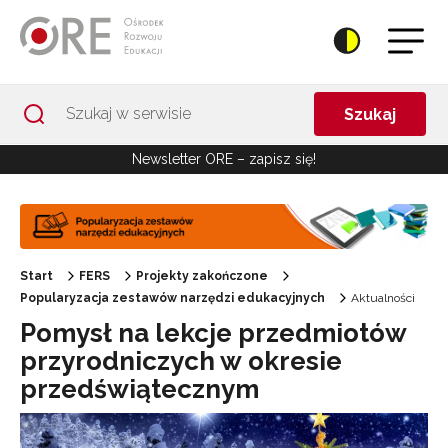
Przejdź do Nawigacji
Przejdź do stopki
Przejdź do treści artykułu
Szukaj
Newsletter ORE – zapisz się!
Start
FERS
Projekty zakończone
Popularyzacja zestawów narzędzi edukacyjnych
Aktualności
Pomysł na lekcje przedmiotów
przyrodniczych w okresie
przedświątecznym