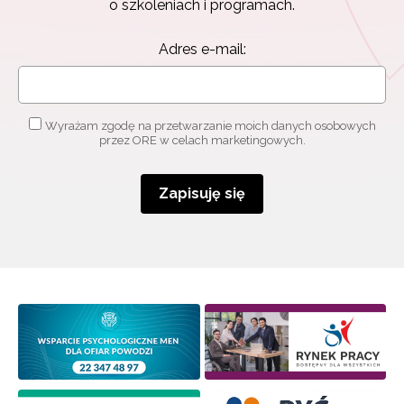
o szkoleniach i programach.
informacjami
o szkoleniach i programach.
Adres e-mail:
Adres e-mail:
Wyrażam zgodę na przetwarzanie moich danych osobowych
Wyrażam zgodę na przetwarzanie moich danych
przez ORE w celach marketingowych.
osobowych przez ORE w celach marketingowych.
Zapisuję się
Zapisuję się