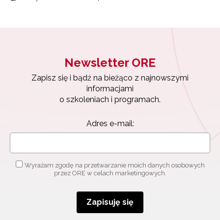
Newsletter ORE
Zapisz się i bądź na bieżąco z najnowszymi
informacjami
o szkoleniach i programach.
Adres e-mail:
Newsletter ORE
Zapisz się i bądź na bieżąco z najnowszymi
Wyrażam zgodę na przetwarzanie moich danych osobowych
informacjami
przez ORE w celach marketingowych.
o szkoleniach i programach.
Adres e-mail:
Zapisuję się