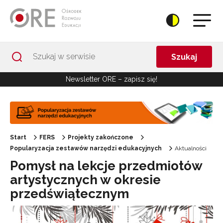
Przejdź do Nawigacji
Przejdź do stopki
Przejdź do treści artykułu
Szukaj
Newsletter ORE – zapisz się!
Start
FERS
Projekty zakończone
Popularyzacja zestawów narzędzi edukacyjnych
Aktualności
Pomysł na lekcje przedmiotów
artystycznych w okresie
przedświątecznym