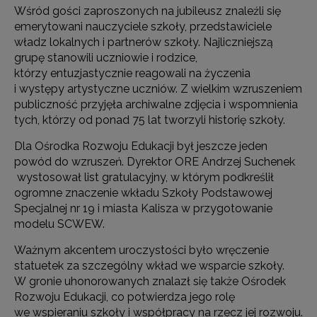
Wśród gości zaproszonych na jubileusz znaleźli się
emerytowani nauczyciele szkoły, przedstawiciele
władz lokalnych i partnerów szkoły. Najliczniejszą
grupę stanowili uczniowie i rodzice,
którzy entuzjastycznie reagowali na życzenia
i występy artystyczne uczniów. Z wielkim wzruszeniem
publiczność przyjęła archiwalne zdjęcia i wspomnienia
tych, którzy od ponad 75 lat tworzyli historię szkoły.
Dla Ośrodka Rozwoju Edukacji był jeszcze jeden
powód do wzruszeń. Dyrektor ORE Andrzej Suchenek
wystosował list gratulacyjny, w którym podkreślił
ogromne znaczenie wkładu Szkoły Podstawowej
Specjalnej nr 19 i miasta Kalisza w przygotowanie
modelu SCWEW.
Ważnym akcentem uroczystości było wręczenie
statuetek za szczególny wkład we wsparcie szkoły.
W gronie uhonorowanych znalazł się także Ośrodek
Rozwoju Edukacji, co potwierdza jego rolę
we wspieraniu szkoły i współpracy na rzecz jej rozwoju.