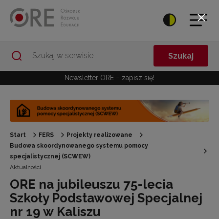
Przejdź do Nawigacji
Przejdź do stopki
Przejdź do treści artykułu
Szukaj
Newsletter ORE – zapisz się!
Start
FERS
Projekty realizowane
Budowa skoordynowanego systemu pomocy
specjalistycznej (SCWEW)
Aktualności
ORE na jubileuszu 75-lecia
Szkoły Podstawowej Specjalnej
nr 19 w Kaliszu