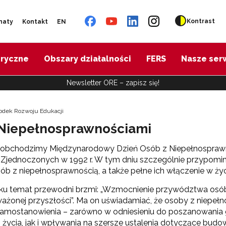
Kontrast
naty
Kontakt
EN
oryczne
Obszary działalności
FERS
Nasze ser
Newsletter ORE – zapisz się!
odek Rozwoju Edukacji
 Niepełnosprawnościami
a obchodzimy Międzynarodowy Dzień Osób z Niepełnosprawno
jednoczonych w 1992 r. W tym dniu szczególnie przypominamy
b z niepełnosprawnością, a także pełne ich włączenie w życi
ku temat przewodni brzmi: „Wzmocnienie przywództwa osób 
ważonej przyszłości”. Ma on uświadamiać, że osoby z niep
 samostanowienia – zarówno w odniesieniu do poszanowania 
życia, jak i wpływania na szersze ustalenia dotyczące bu