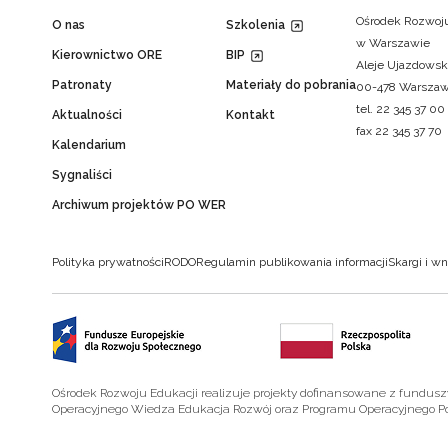
Ośrodek Rozwoju
O nas
Szkolenia
w Warszawie
Kierownictwo ORE
BIP
Aleje Ujazdowsk
Patronaty
Materiały do pobrania
00-478 Warsza
tel. 22 345 37 00
Aktualności
Kontakt
fax 22 345 37 70
Kalendarium
Sygnaliści
Archiwum projektów PO WER
Polityka prywatności
RODO
Regulamin publikowania informacji
Skargi i wn
Ośrodek Rozwoju Edukacji realizuje projekty dofinansowane z fundus
Operacyjnego Wiedza Edukacja Rozwój oraz Programu Operacyjnego P