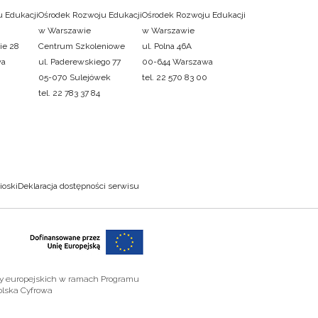
 Edukacji
Ośrodek Rozwoju Edukacji
Ośrodek Rozwoju Edukacji
w Warszawie
w Warszawie
ie 28
Centrum Szkoleniowe
ul. Polna 46A
wa
ul. Paderewskiego 77
00-644 Warszawa
05-070 Sulejówek
tel. 22 570 83 00
tel. 22 783 37 84
ioski
Deklaracja dostępności serwisu
zy europejskich w ramach Programu
olska Cyfrowa