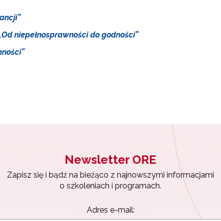
ancji”
„Od niepełnosprawności do godności”
nności”
ewsletter ORE
isz się i bądź na bieżąco z najnowszymi informacjami
zkoleniach i programach.
es e-mail:
yrażam zgodę na przetwarzanie moich danych osobowych przez ORE w
ach marketingowych.
Newsletter ORE
Zapisuję się
Zapisz się i bądź na bieżąco z najnowszymi informacjami
o szkoleniach i programach.
Adres e-mail: