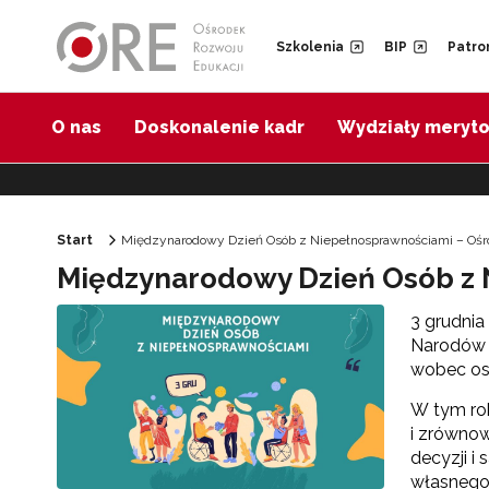
Przejdź do Nawigacji
Przejdź do stopki
Przejdź do treści artykułu
Szkolenia
BIP
Patro
O nas
Doskonalenie kadr
Wydziały meryt
Start
Międzynarodowy Dzień Osób z Niepełnosprawnościami – Ośr
Międzynarodowy Dzień Osób z
3 grudni
Narodów Z
wobec osó
W tym ro
i zrówno
decyzji i
własnego 