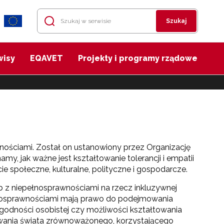
Szukaj
wisy
EQAVET
Projekty i programy rządowe
ściami. Został on ustanowiony przez Organizację
, jak ważne jest kształtowanie tolerancji i empatii
e społeczne, kulturalne, polityczne i gospodarcze.
z niepełnosprawnościami na rzecz inkluzywnej
ełnosprawnościami mają prawo do podejmowania
godności osobistej czy możliwości kształtowania
dowania świata zrównoważonego, korzystającego