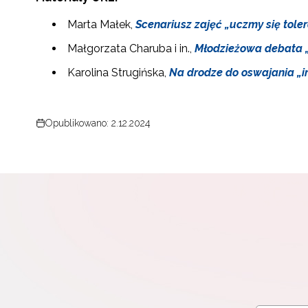
Marta Małek,
Scenariusz zajęć „uczmy się toler
Małgorzata Charuba i in.,
Młodzieżowa debata 
Karolina Strugińska,
Na drodze do oswajania „i
N
Zap
o s
Opublikowano: 2.12.2024
Adr
W
cel