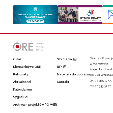
Ośrodek Rozwoju
O nas
Szkolenia
w Warszawie
Kierownictwo ORE
BIP
Aleje Ujazdowsk
Patronaty
Materiały do pobrania
00-478 Warsza
tel. 22 345 37 00
Aktualności
Kontakt
fax 22 345 37 70
Kalendarium
Sygnaliści
Archiwum projektów PO WER