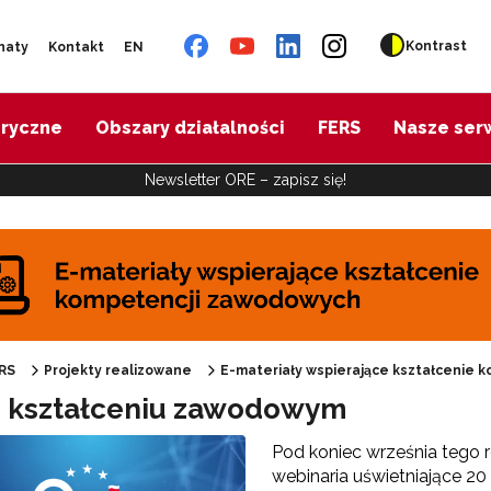
Kontrast
naty
Kontakt
EN
oryczne
Obszary działalności
FERS
Nasze ser
Newsletter ORE – zapisz się!
"Budowa skoordynowanego systemu pomocy specjalistycznej (SCWEW)"
Cyfrowy rozwój oświaty w ZJST"
RS
Projekty realizowane
E-materiały wspierające kształcenie
o kształceniu zawodowym
materiały wspierające kształcenie kompetencji zawodowych"
Pod koniec września tego 
webinaria uświetniające 20 