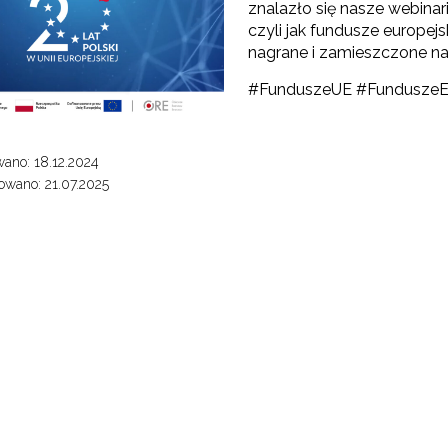
znalazło się nasze webina
czyli jak fundusze europej
nagrane i zamieszczone n
#FunduszeUE #FunduszeEu
ano: 18.12.2024
wano: 21.07.2025
Odbiór zaawansowanych technologicznie e-materiałów i gier"
Opracowanie i przetestowanie modelu branżowej szkoły ćwiczeń (BSĆ)"
"Pilotażowe wdrożenie modułowych e-podręczników"