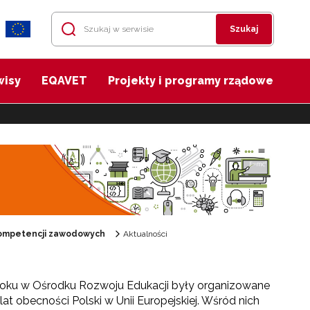
Szukaj
wisy
EQAVET
Projekty i programy rządowe
 kompetencji zawodowych
Aktualności
roku w Ośrodku Rozwoju Edukacji były organizowane
lat obecności Polski w Unii Europejskiej. Wśród nich