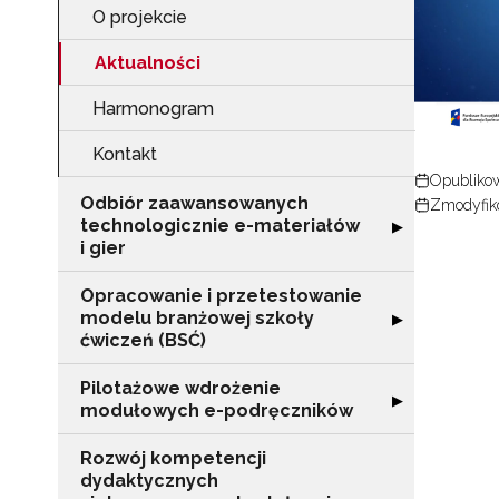
O projekcie
Aktualności
Harmonogram
Kontakt
Opublikow
Odbiór zaawansowanych
Zmodyfiko
technologicznie e-materiałów
Rozwiń sekcję "
▶
i gier
Opracowanie i przetestowanie
modelu branżowej szkoły
Rozwiń sekcję "
▶
ćwiczeń (BSĆ)
Pilotażowe wdrożenie
Rozwiń sekcję 
▶
modułowych e-podręczników
Rozwój kompetencji
dydaktycznych