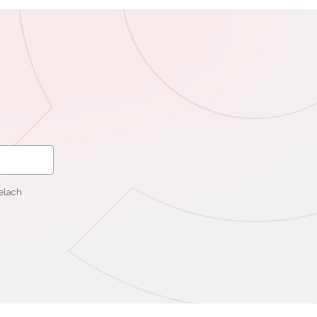
elach