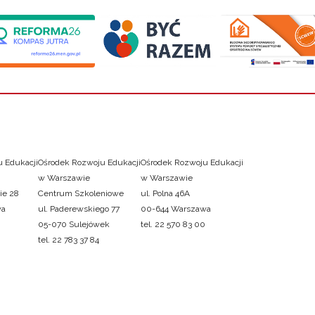
 Edukacji
Ośrodek Rozwoju Edukacji
Ośrodek Rozwoju Edukacji
w Warszawie
w Warszawie
ie 28
Centrum Szkoleniowe
ul. Polna 46A
wa
ul. Paderewskiego 77
00-644 Warszawa
05-070 Sulejówek
tel. 22 570 83 00
tel. 22 783 37 84