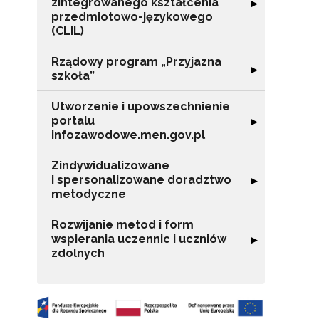
zintegrowanego kształcenia
Rozwiń sekcję 
▶
przedmiotowo-językowego
(CLIL)
Rządowy program „Przyjazna
Rozwiń sekcję "
▶
szkoła”
Utworzenie i upowszechnienie
portalu
Rozwiń sekcję "
▶
infozawodowe.men.gov.pl
N
Zindywidualizowane
i spersonalizowane doradztwo
Rozwiń sekcję 
▶
Zap
metodyczne
o s
Adr
Rozwijanie metod i form
wspierania uczennic i uczniów
Rozwiń sekcję "
▶
zdolnych
W
cel