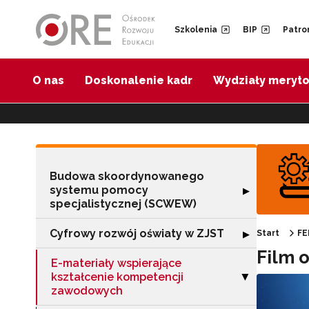
Przejdź do Nawigacji
Przejdź do stopki
Przejdź do treści artykułu
Szkolenia
BIP
Patro
O nas
Doskonalenie kadr
Wydziały meryt
Budowa skoordynowanego
systemu pomocy
Rozwiń sekcję 
▶
specjalistycznej (SCWEW)
Cyfrowy rozwój oświaty w ZJST
Rozwiń sekcję "
▶
Start
FE
Film 
E-materiały wspierające
kształcenie kompetencji
Zwiń sekcję "E-
▶
zawodowych